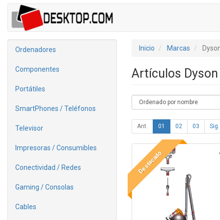
Inicio
Marcas
Dyso
Ordenadores
Componentes
Artículos Dyso
Portátiles
SmartPhones / Teléfonos
Ant.
01
02
03
Sig.
Televisor
Impresoras / Consumibles
Destacado
Conectividad / Redes
Gaming / Consolas
Cables