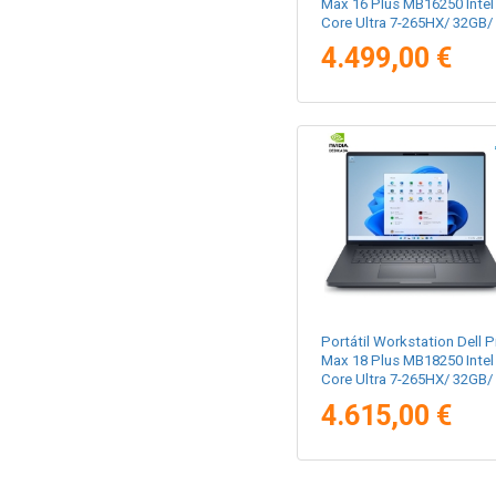
Max 16 Plus MB16250 Intel
Core Ultra 7-265HX/ 32GB/
1TB SSD/ RTX Pro 3000
4.499,00 €
Blackwell/ 16"/ Win11 Pro
Portátil Workstation Dell P
Max 18 Plus MB18250 Intel
Core Ultra 7-265HX/ 32GB/
1TB SSD/ RTX Pro 3000
4.615,00 €
Blackwell/ 18"/ Win11 Pro