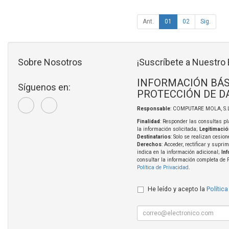
Ant.
01
02
Sig.
Sobre Nosotros
¡Suscríbete a Nuestro 
INFORMACIÓN BÁS
Síguenos en:
PROTECCIÓN DE D
Responsable
: COMPUTARE MOLA, S.L
Finalidad
: Responder las consultas pl
la información solicitada;
Legitimació
Destinatarios
: Solo se realizan cesion
Derechos
: Acceder, rectificar y supri
indica en la información adicional;
In
consultar la información completa de 
Política de Privacidad
.
He leído y acepto la
Política