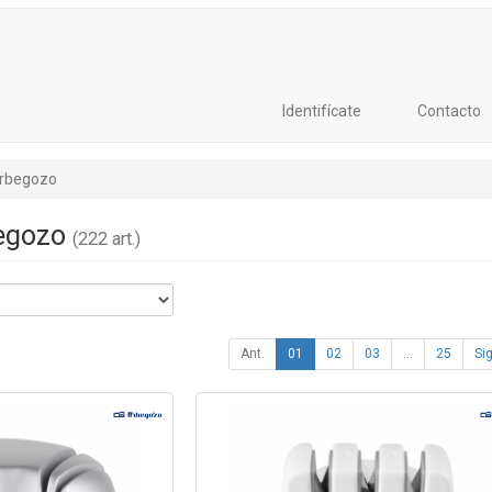
Identifícate
Contacto
rbegozo
begozo
(222 art.)
Ant.
01
02
03
...
25
Sig