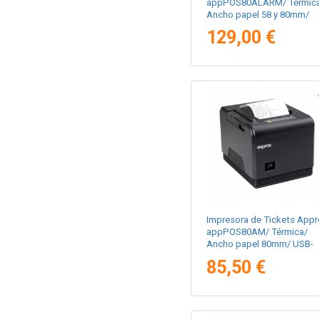
appPOS80ALARM/ Térmic
Ancho papel 58 y 80mm/
USB-RS232-LAN-RJ11/ Neg
129,00 €
Impresora de Tickets Appr
appPOS80AM/ Térmica/
Ancho papel 80mm/ USB-
RS232/ Negra
85,50 €