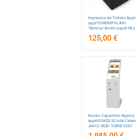
Impresora de Tickets Appr
appPOS80WIFI+LAN/
Térmica/ Ancho papel 58 y
80mm/ USB-WiFi-LAN-
125,00 €
RS232-RJ11/ Negra
Kiosko Capacitivo Approx
appKIOSK02-32 Intel Celer
J6412/ 8GB/ 128GB SSD/
32"/ Táctil
1.985,00 €