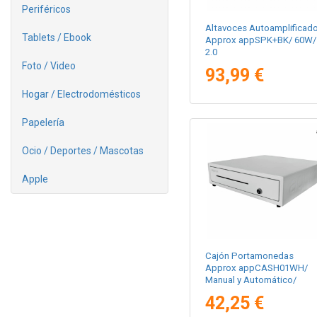
Periféricos
Altavoces Autoamplificad
Tablets / Ebook
Approx appSPK+BK/ 60W/
2.0
Foto / Video
93,99 €
Hogar / Electrodomésticos
Papelería
Ocio / Deportes / Mascotas
Apple
Cajón Portamonedas
Approx appCASH01WH/
Manual y Automático/
Blanco
42,25 €