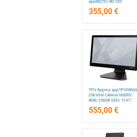
appIBSTD/ 80-120"
355,00 €
TPV Approx appTPV05NG
256 Intel Celeron N5095/
8GB/ 256GB SSD/ 15.6"/
Táctil/ WiFI
555,00 €