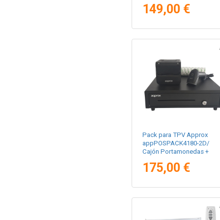
Impresora Térmica/ Lector
149,00 €
de Códigos y Rollos
Térmicos
Pack para TPV Approx
appPOSPACK4180-2D/
Cajón Portamonedas +
Impresora Térmica de
175,00 €
Tickets + Lector de Códig
+ Rollos Térmicos