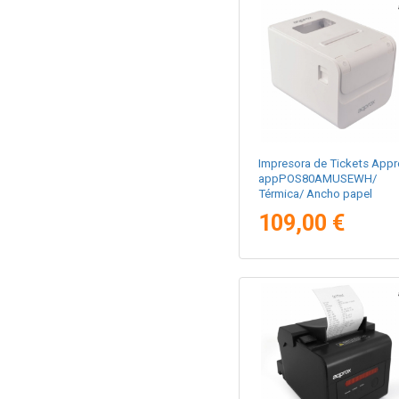
Impresora de Tickets Appr
appPOS80AMUSEWH/
Térmica/ Ancho papel
80mm/ USB-RS232-Etherne
109,00 €
Blanca