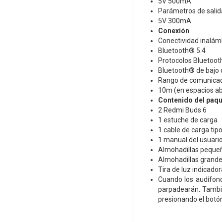
5V 500mA
Parámetros de salid
5V 300mA
Conexión
Conectividad inalám
Bluetooth® 5.4
Protocolos Bluetoot
Bluetooth® de bajo
Rango de comunicac
10m (en espacios abi
Contenido del paqu
2 Redmi Buds 6
1 estuche de carga
1 cable de carga tip
1 manual del usuari
Almohadillas pequeñ
Almohadillas grande
Tira de luz indicad
Cuando los audífono
parpadearán. Tambié
presionando el botó