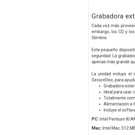
Grabadora ex
Cada vez más proveedo
embargo, los CD y los
Slimline.
Este pequeño dispositi
seguridad. La grabador
apenas más grande que u
La unidad incluye el
SecureDisc, para ayuda
Grabadora exter
Ideal para usar 
Totalmente comp
Alimentación a 
Incluye el softw
PC:
Intel Pentium III
Mac:
Intel Mac, 512 M