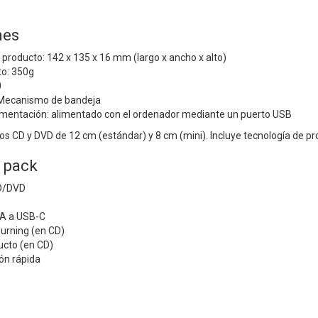
nes
producto: 142 x 135 x 16 mm (largo x ancho x alto)
to: 350g
0
 Mecanismo de bandeja
limentación: alimentado con el ordenador mediante un puerto USB
os CD y DVD de 12 cm (estándar) y 8 cm (mini). Incluye tecnología de pro
 pack
D/DVD
A a USB-C
urning (en CD)
ucto (en CD)
ión rápida