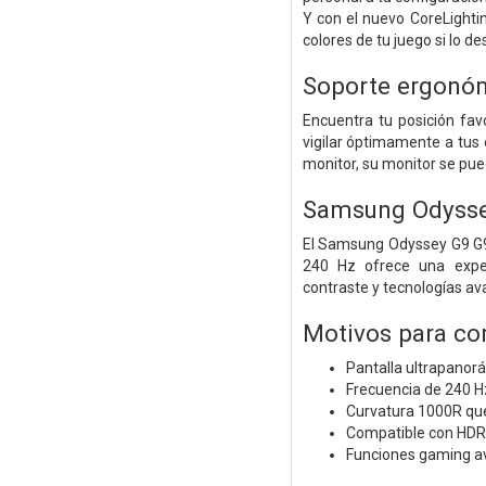
Y con el nuevo CoreLighti
colores de tu juego si lo de
Soporte ergonó
Encuentra tu posición favo
vigilar óptimamente a tus
monitor, su monitor se pued
Samsung Odyss
El Samsung Odyssey G9 G9
240 Hz ofrece una exper
contraste y tecnologías av
Motivos para co
Pantalla ultrapanor
Frecuencia de 240 H
Curvatura 1000R que
Compatible con HDR
Funciones gaming av