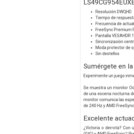
LS49CG954EUX
Resolución DWQHD
Tiempo de respuest
Frecuencia de actua
FreeSync Premium 
Pantalla VESAHDR 1
Sincronización centr
Moda protector de o
Sin destellos
Sumérgete en la
Experimente un juego inmer
Se muestra un monitor Od
de una escena nocturna de 
monitor comunica las espec
de 240 Hz y AMD FreeSync
Excelente actua
¿Victoria o derrota? Con
(GtG) y AMD FreeSync™ Prem