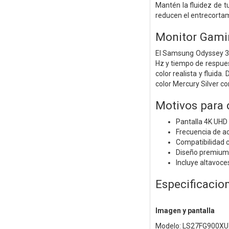
Mantén la fluidez de t
reducen el entrecortam
Monitor Gami
El Samsung Odyssey 3D 
Hz y tiempo de respues
color realista y fluid
color Mercury Silver co
Motivos para
Pantalla 4K UHD
Frecuencia de ac
Compatibilidad 
Diseño premium M
Incluye altavoce
Especificacio
Imagen y pantalla
Modelo: LS27FG900X