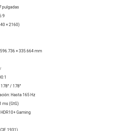
7 pulgadas
6:9
840 × 2160)
: 596.736 × 335.664 mm
㎡
00:1
 178° / 178°
ación: Hasta 165 Hz
1 ms (GtG)
y HDR10+ Gaming
s
(CIE 1931)