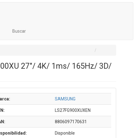
Buscar
00XU 27"/ 4K/ 1ms/ 165Hz/ 3D/
arca:
SAMSUNG
/N:
LS27FG900XUXEN
AN:
8806097170631
sponibilidad:
Disponible