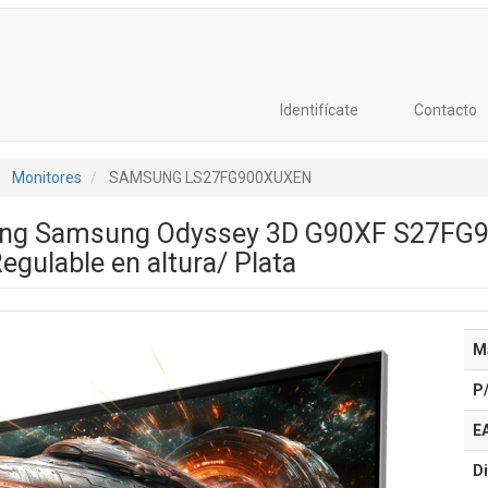
Identifícate
Contacto
Monitores
SAMSUNG LS27FG900XUXEN
ng Samsung Odyssey 3D G90XF S27FG9
egulable en altura/ Plata
M
P
E
Di