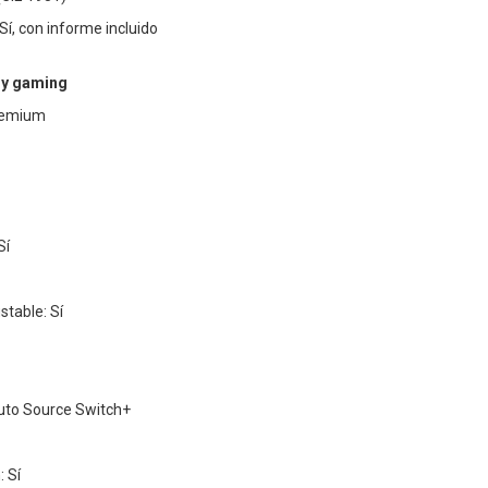
 Sí, con informe incluido
 y gaming
remium
Sí
table: Sí
uto Source Switch+
: Sí