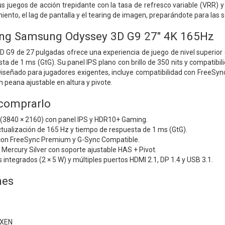
us juegos de acción trepidante con la tasa de refresco variable (VRR
iento, el lag de pantalla y el tearing de imagen, preparándote para las
ng Samsung Odyssey 3D G9 27" 4K 165Hz
G9 de 27 pulgadas ofrece una experiencia de juego de nivel superior 
ta de 1 ms (GtG). Su panel IPS plano con brillo de 350 nits y compati
a. Diseñado para jugadores exigentes, incluye compatibilidad con Fre
n peana ajustable en altura y pivote.
 comprarlo
 (3840 × 2160) con panel IPS y HDR10+ Gaming.
tualización de 165 Hz y tiempo de respuesta de 1 ms (GtG).
con FreeSync Premium y G-Sync Compatible.
ercury Silver con soporte ajustable HAS + Pivot.
s integrados (2 × 5 W) y múltiples puertos HDMI 2.1, DP 1.4 y USB 3.1.
nes
UXEN