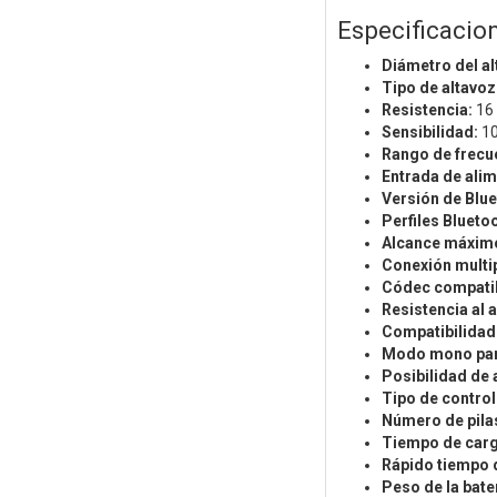
Especificacio
Diámetro del al
Tipo de altavoz
Resistencia:
16
Sensibilidad:
10
Rango de frecu
Entrada de ali
Versión de Blue
Perfiles Blueto
Alcance máxim
Conexión multi
Códec compatib
Resistencia al 
Compatibilidad 
Modo mono pa
Posibilidad de 
Tipo de contro
Número de pila
Tiempo de car
Rápido tiempo 
Peso de la bater