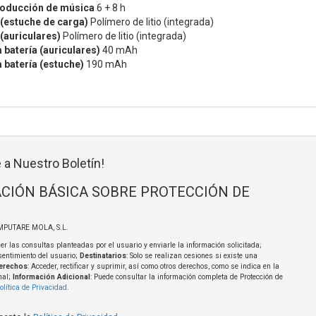
oducción de música
6 + 8 h
 (estuche de carga)
Polímero de litio (integrada)
 (auriculares)
Polímero de litio (integrada)
 batería (auriculares)
40 mAh
 batería (estuche)
190 mAh
 a Nuestro Boletín!
CIÓN BÁSICA SOBRE PROTECCIÓN DE
MPUTARE MOLA, S.L.
er las consultas planteadas por el usuario y enviarle la información solicitada;
sentimiento del usuario;
Destinatarios
: Solo se realizan cesiones si existe una
erechos
: Acceder, rectificar y suprimir, así como otros derechos, como se indica en la
nal;
Información Adicional
: Puede consultar la información completa de Protección de
olítica de Privacidad
.