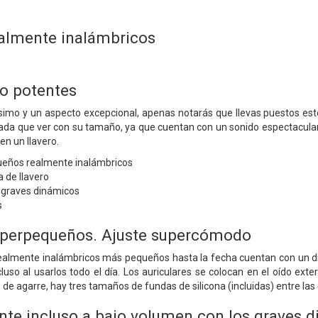
ealmente inalámbricos
o potentes
imo y un aspecto excepcional, apenas notarás que llevas puestos esto
ada que ver con su tamaño, ya que cuentan con un sonido espectacular
en un llavero.
ueños realmente inalámbricos
 de llavero
y graves dinámicos
s
uperpequeños. Ajuste supercómodo
realmente inalámbricos más pequeños hasta la fecha cuentan con un dis
uso al usarlos todo el día. Los auriculares se colocan en el oído exter
e agarre, hay tres tamaños de fundas de silicona (incluidas) entre las 
nte incluso a bajo volumen con los graves 