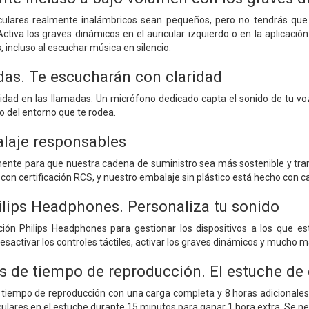
ulares realmente inalámbricos sean pequeños, pero no tendrás que 
tiva los graves dinámicos en el auricular izquierdo o en la aplicación
s, incluso al escuchar música en silencio.
das. Te escucharán con claridad
ridad en las llamadas. Un micrófono dedicado capta el sonido de tu voz
o del entorno que te rodea.
laje responsables
nte para que nuestra cadena de suministro sea más sostenible y trans
on certificación RCS, y nuestro embalaje sin plástico está hecho con car
ilips Headphones. Personaliza tu sonido
ción Philips Headphones para gestionar los dispositivos a los que e
desactivar los controles táctiles, activar los graves dinámicos y mucho m
s de tiempo de reproducción. El estuche de c
e tiempo de reproducción con una carga completa y 8 horas adicionales
iculares en el estuche durante 15 minutos para ganar 1 hora extra. Se n