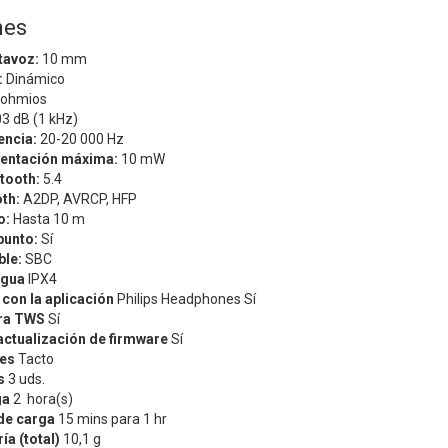
nes
tavoz:
10 mm
:
Dinámico
 ohmios
3 dB (1 kHz)
encia:
20-20 000 Hz
mentación máxima:
10 mW
tooth:
5.4
oth:
A2DP, AVRCP, HFP
o:
Hasta 10 m
punto:
Sí
le:
SBC
agua
IPX4
con la aplicación
Philips Headphones
Sí
ra TWS
Sí
actualización de firmware
Sí
les
Tacto
s
3 uds.
ga
2 hora(s)
de carga
15 mins para 1 hr
ía (total)
10,1 g