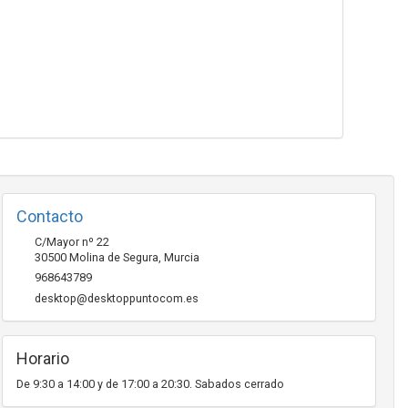
Contacto
C/Mayor nº 22
30500
Molina de Segura
,
Murcia
968643789
desktop@desktoppuntocom.es
Horario
De 9:30 a 14:00 y de 17:00 a 20:30. Sabados cerrado