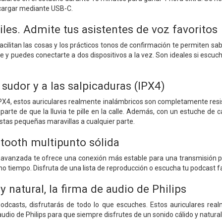
 cargar mediante USB-C.
iles. Admite tus asistentes de voz favoritos
facilitan las cosas y los prácticos tonos de confirmación te permiten s
e y puedes conectarte a dos dispositivos a la vez. Son ideales si escuc
 sudor y a las salpicaduras (IPX4)
IPX4, estos auriculares realmente inalámbricos son completamente resi
arte de que la lluvia te pille en la calle. Además, con un estuche de 
estas pequeñas maravillas a cualquier parte.
tooth multipunto sólida
 avanzada te ofrece una conexión más estable para una transmisión pe
o tiempo. Disfruta de una lista de reproducción o escucha tu podcast fa
y natural, la firma de audio de Philips
dcasts, disfrutarás de todo lo que escuches. Estos auriculares rea
 audio de Philips para que siempre disfrutes de un sonido cálido y natur