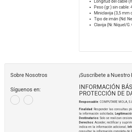
Longitud del cable (
Peso (gr.) sin cable: 
Miniclavija (3,5 mm 
Tipo de imán (Nd: Ne
Clavija (Ni: Níquel/G
Sobre Nosotros
¡Suscríbete a Nuestro 
INFORMACIÓN BÁS
Síguenos en:
PROTECCIÓN DE D
Responsable
: COMPUTARE MOLA, S.L
Finalidad
: Responder las consultas pl
la información solicitada;
Legitimació
Destinatarios
: Solo se realizan cesion
Derechos
: Acceder, rectificar y supri
indica en la información adicional;
In
consultar la información completa de 