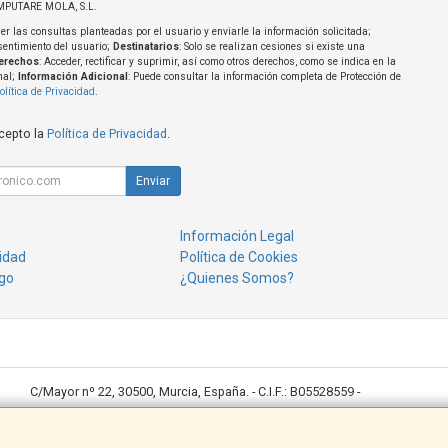
MPUTARE MOLA, S.L.
er las consultas planteadas por el usuario y enviarle la información solicitada;
sentimiento del usuario;
Destinatarios
: Solo se realizan cesiones si existe una
erechos
: Acceder, rectificar y suprimir, así como otros derechos, como se indica en la
nal;
Información Adicional
: Puede consultar la información completa de Protección de
olítica de Privacidad
.
acepto la
Política de Privacidad
.
Enviar
Información Legal
cidad
Política de Cookies
go
¿Quienes Somos?
C/Mayor nº 22, 30500, Murcia, España. - C.I.F.: B05528559 -
Ventas: 968643789 desktop@desktoppuntocom.es
Copisteria: 678410152/ copisteria@desktoppuntocom.es