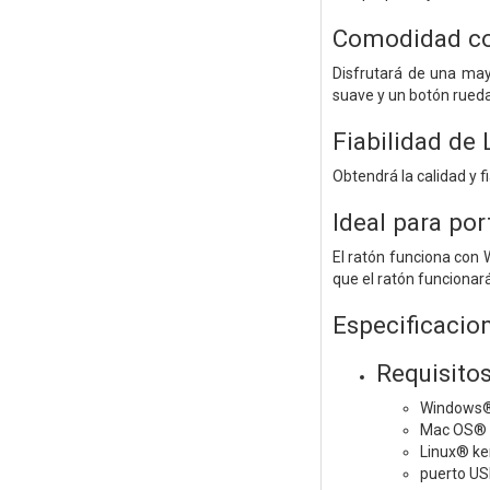
Comodidad c
Disfrutará de una ma
suave y un botón rueda
Fiabilidad de 
Obtendrá la calidad y f
Ideal para por
El ratón funciona con 
que el ratón funciona
Especificacio
Requisito
Windows®
Mac OS® X
Linux® ke
puerto U