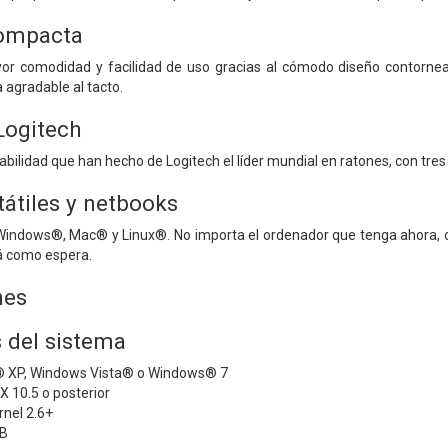
ompacta
yor comodidad y facilidad de uso gracias al cómodo diseño contorn
 agradable al tacto.
Logitech
iabilidad que han hecho de Logitech el líder mundial en ratones, con tre
tátiles y netbooks
Windows®, Mac® y Linux®. No importa el ordenador que tenga ahora, o 
rá como espera.
nes
s del sistema
 XP, Windows Vista® o Windows® 7
 10.5 o posterior
rnel 2.6+
SB