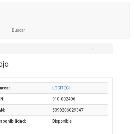
Buscar
ojo
arca:
LOGITECH
/N:
910-002496
AN:
5099206029347
sponibilidad:
Disponible