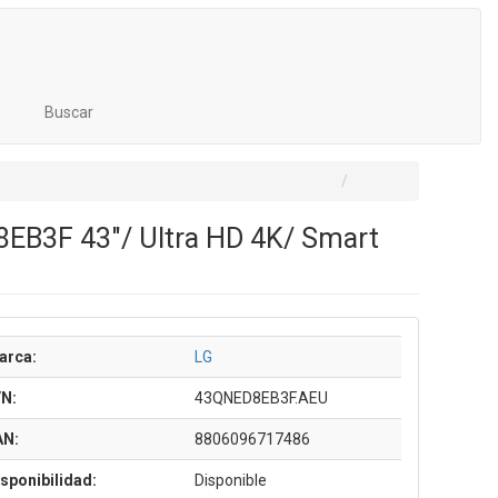
Buscar
EB3F 43"/ Ultra HD 4K/ Smart
arca:
LG
/N:
43QNED8EB3F.AEU
AN:
8806096717486
sponibilidad:
Disponible