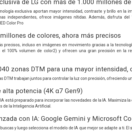
clusiva de LG con más de 1.000 millones de
nología exclusiva aportan mayor intensidad, contraste y brillo en la i
as independientes, ofrece imágenes nítidas. Además, disfruta del
ED Color Pro
millones de colores, ahora más precisos
ás precisos, incluso en imágenes en movimiento gracias a la tecnol
n el 100% volumen de color2) y ofrecen una gran precisión en la r
040 zonas DTM para una mayor intensidad, co
s DTM trabajan juntos para controlar la luz con precisión, ofreciendo u
 alta potencia (4K α7 Gen9)
IA está preparado para incorporar las novedades de la IA. Maximiza la 
de la Inteligencia Artificial.
zada con IA: Google Gemini y Microsoft Co
buscas y luego selecciona el modelo de IA que mejor se adapte a ti. El