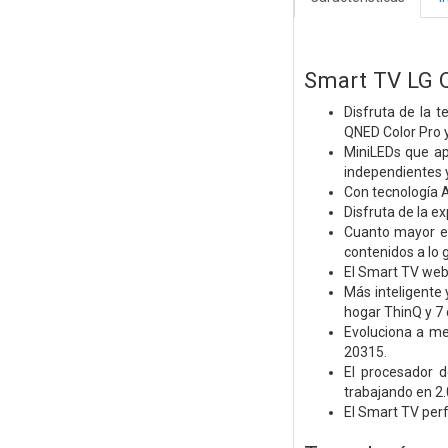
Smart TV LG 
Disfruta de la 
QNED Color Pro y
MiniLEDs que ap
independientes y
Con tecnología A
Disfruta de la ex
Cuanto mayor es
contenidos a lo 
El Smart TV web
Más inteligente 
hogar ThinQ y 7 
Evoluciona a m
20315.
El procesador d
trabajando en 2.0
El Smart TV per