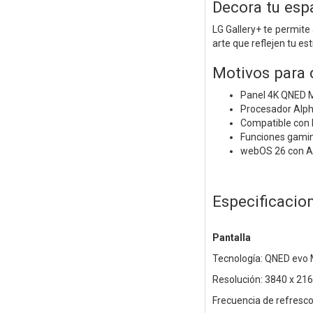
Decora tu esp
LG Gallery+ te permit
arte que reflejen tu esti
Motivos para
Panel 4K QNED M
Procesador Alpha
Compatible con
Funciones gami
webOS 26 con Air
Especificacio
Pantalla
Tecnología: QNED evo 
Resolución: 3840 x 216
Frecuencia de refresco