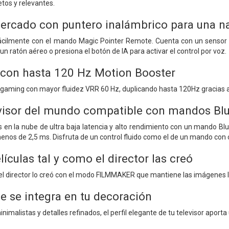
tos y relevantes.
mercado con puntero inalámbrico para una n
 fácilmente con el mando Magic Pointer Remote. Cuenta con un senso
un ratón aéreo o presiona el botón de IA para activar el control por voz.
 con hasta 120 Hz Motion Booster
 gaming con mayor fluidez VRR 60 Hz, duplicando hasta 120Hz gracias a M
evisor del mundo compatible con mandos Blue
 en la nube de ultra baja latencia y alto rendimiento con un mando Blue
enos de 2,5 ms. Disfruta de un control fluido como el de un mando con 
elículas tal y como el director las creó
 el director lo creó con el modo FILMMAKER que mantiene las imágenes lo
e se integra en tu decoración
nimalistas y detalles refinados, el perfil elegante de tu televisor aporta