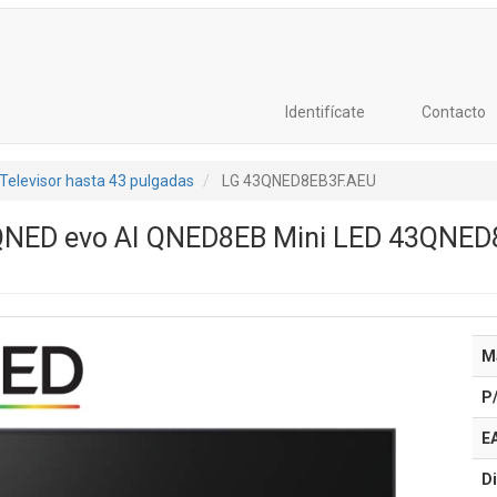
Identifícate
Contacto
Televisor hasta 43 pulgadas
LG 43QNED8EB3F.AEU
 QNED evo AI QNED8EB Mini LED 43QNED8
M
P
E
Di