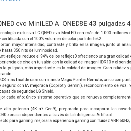
QNED evo MiniLED AI QNED8E 43 pulgadas 
tecnología exclusiva LG QNED evo MiniLED con más de 1.000 millones 
 certificada con el 100% volumen de color por Intertek2.
ortan mayor intensidad, contraste y brillo en la imagen, junto al aná
 hasta 350 nits de luminosidad.
nti-reflejos: reduce el 94% de los reflejos3 ofreciendo una gran calidad 
periencia de cine en tu salón con la calidad de imagen HDR10 y el sonido 
 la pulgada, más importante es la calidad de imagen. Gran nitidez y 
grande.
OS más fácil de usar con mando Magic Pointer Remote, único con punt
y seguro: con IA mejorada (Copilot y Gemini), reconocimiento de voz, r
capas de seguridad LG Shield.
ejor cada año: único sistema operativo que se renueva completamen
e alta potencia (4K α7 Gen9), preparado para incorporar las noved
40 zonas independientes a través de la Inteligencia Artificial.
fecto para gaming: mejora la experiencia gaming con fluidez VRR 60Hz,