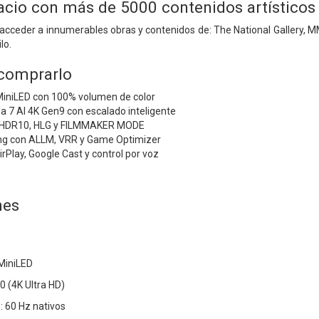
acio con más de 5000 contenidos artísticos
e acceder a innumerables obras y contenidos de: The National Gallery,
lo.
 comprarlo
iniLED con 100% volumen de color
 7 AI 4K Gen9 con escalado inteligente
 HDR10, HLG y FILMMAKER MODE
ng con ALLM, VRR y Game Optimizer
Play, Google Cast y control por voz
nes
MiniLED
0 (4K Ultra HD)
: 60 Hz nativos