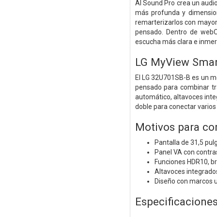
AI Sound Pro crea un audio
más profunda y dimension
remarterizarlos con mayor
pensado. Dentro de webOS
escucha más clara e inmers
LG MyView Smar
El LG 32U701SB-B es un mo
pensado para combinar tra
automático, altavoces inte
doble para conectar varios 
Motivos para co
Pantalla de 31,5 pu
Panel VA con contra
Funciones HDR10, bri
Altavoces integrado
Diseño con marcos u
Especificacione