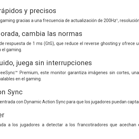
ápidos y precisos
aming gracias a una frecuencia de actualización de 200Hz¹, resolució
orada, cambia las normas
 de respuesta de 1 ms (GtG), que reduce el reverse ghosting y ofrece 
n el gaming.
ido, juega sin interrupciones
eSync™ Premium, este monitor garantiza imágenes sin cortes, una vis
gualables en el gaming.
on Sync
e entrada con Dynamic Action Sync para que los jugadores puedan capta
er
ayuda a los jugadores a detectar a los francotiradores que acecha