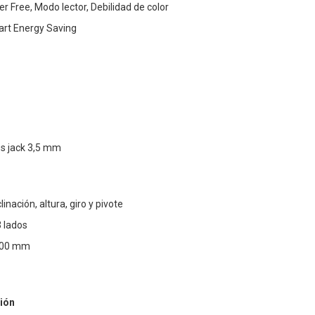
er Free, Modo lector, Debilidad de color
art Energy Saving
es jack 3,5 mm
linación, altura, giro y pivote
3 lados
100 mm
ión