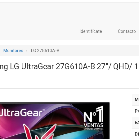
Identifícate
Contacto
Monitores
LG 27G610A-B
ng LG UltraGear 27G610A-B 27"/ QHD/ 1
M
P
E
Di