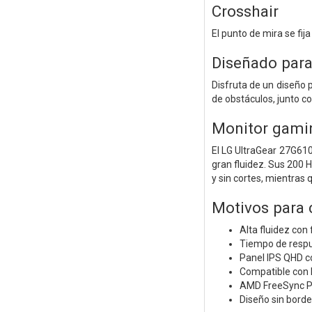
Crosshair
El punto de mira se fija
Diseñado par
Disfruta de un diseño p
de obstáculos, junto co
Monitor gami
El LG UltraGear 27G610
gran fluidez. Sus 200
y sin cortes, mientras 
Motivos para
Alta fluidez con
Tiempo de respu
Panel IPS QHD c
Compatible con 
AMD FreeSync Pr
Diseño sin bordes