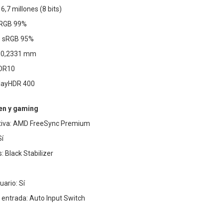
6,7 millones (8 bits)
 sRGB 99%
: sRGB 95%
 x 0,2331 mm
HDR10
playHDR 400
en y gaming
ativa: AMD FreeSync Premium
Sí
: Black Stabilizer
uario: Sí
entrada: Auto Input Switch