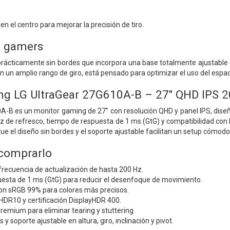
 en el centro para mejorar la precisión de tiro.
a gamers
rácticamente sin bordes que incorpora una base totalmente ajustable en 
n un amplio rango de giro, está pensado para optimizar el uso del espaci
ng LG UltraGear 27G610A-B – 27" QHD IPS 
A-B es un monitor gaming de 27" con resolución QHD y panel IPS, diseñ
 Hz de refresco, tiempo de respuesta de 1 ms (GtG) y compatibilidad 
que el diseño sin bordes y el soporte ajustable facilitan un setup cómodo
 comprarlo
 frecuencia de actualización de hasta 200 Hz.
esta de 1 ms (GtG) para reducir el desenfoque de movimiento.
on sRGB 99% para colores más precisos.
HDR10 y certificación DisplayHDR 400.
emium para eliminar tearing y stuttering.
 y soporte ajustable en altura, giro, inclinación y pivot.