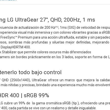
g LG UltraGear 27", QHD, 200Hz, 1 ms
ecuencia de actualización de 200 Hz⁽¹⁾, 1ms (GtG) de velocidad de respu
experiencia visual más inmersiva y con colores vibrantes gracias a sRG
reeSync™ Premium para una acción ultrafluida, estable y sin parpadeos
ensos, sombras más profundas y siluetas mejor definidas, mejorando
 DisplayHDRTM 400.
 Stabilizer que permite colores oscuros más diferenciados
amers sin bordes prácticamente en los 3 lados, soporte en forma de L 
tenerlo todo bajo control
" QHD (2560x1440), UltraGear ofrece un marco que mejora la calidad y
 más nítidas y precisas, brindado una experiencia mucho más envolven
HDR 400 | sRGB 99%
LG cubre un 99% de la gama cromática sRGB (tip.), ofreciendo una prec
00, cada partida se vive con un realismo y detalle inigualable.