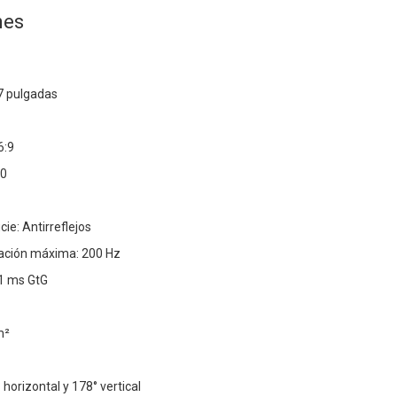
nes
7 pulgadas
6:9
40
ie: Antirreflejos
zación máxima: 200 Hz
1 ms GtG
m²
 horizontal y 178° vertical