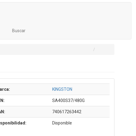
Buscar
arca:
KINGSTON
/N:
SA400S37/480G
AN:
740617263442
sponibilidad:
Disponible