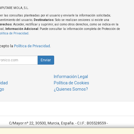
MPUTARE MOLA, S.L.
er las consultas planteadas por el usuario y enviarle la información solicitada;
sentimiento del usuario;
Destinatarios
: Solo se realizan cesiones si existe una
erechos
: Acceder, rectificar y suprimir, así como otros derechos, como se indica en la
nal;
Información Adicional
: Puede consultar la información completa de Protección de
olítica de Privacidad
.
acepto la
Política de Privacidad
.
Enviar
Información Legal
cidad
Política de Cookies
go
¿Quienes Somos?
C/Mayor nº 22, 30500, Murcia, España. - C.I.F.: B05528559 -
Ventas: 968643789 desktop@desktoppuntocom.es