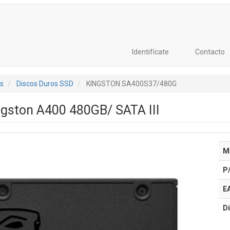
Identifícate
Contacto
s
Discos Duros SSD
KINGSTON SA400S37/480G
ngston A400 480GB/ SATA III
M
P
E
Di