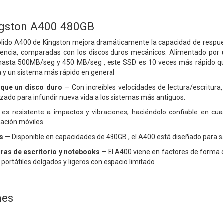
ngston A400 480GB
ólido A400 de Kingston mejora dramáticamente la capacidad de respues
ferencia, comparadas con los discos duros mecánicos. Alimentado por
e hasta 500MB/seg y 450 MB/seg , este SSD es 10 veces más rápido qu
sa y un sistema más rápido en general
 que un disco duro
— Con increíbles
velocidades de lectura/escritur
lizado para
infundir nueva vida a los sistemas más antiguos.
es resistente a impactos y vibraciones,
haciéndolo confiable en cu
ación móviles.
s
— Disponible en capacidades de
480GB
, el A400 está diseñado para s
ras de escritorio y notebooks
— El A400
viene en factores de forma 
 portátiles delgados y
ligeros con espacio limitado
nes