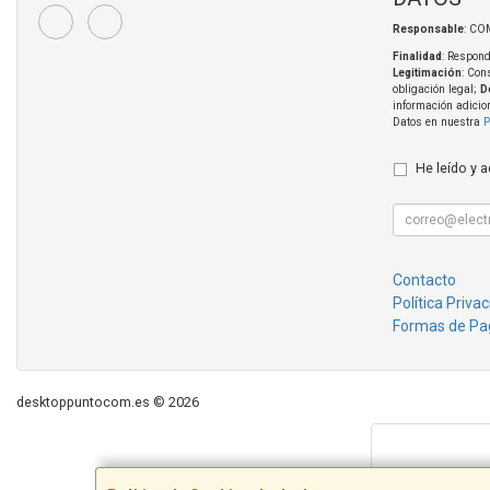
Responsable
: CO
Finalidad
: Respond
Legitimación
: Con
obligación legal;
D
información adicio
Datos en nuestra
P
He leído y 
Contacto
Política Priva
Formas de Pa
desktoppuntocom.es © 2026