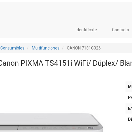
Identifícate
Contacto
 Consumibles
Multifunciones
CANON 7181C026
 Canon PIXMA TS4151i WiFi/ Dúplex/ Bla
M
P
E
Di