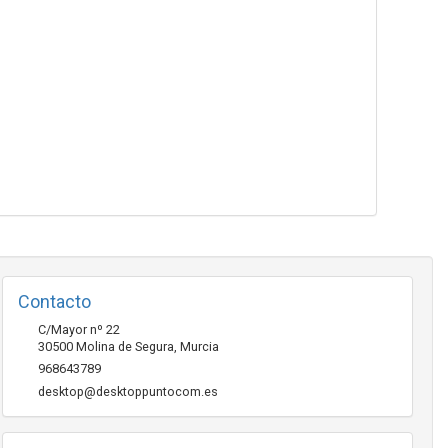
Contacto
C/Mayor nº 22
30500
Molina de Segura
,
Murcia
968643789
desktop@desktoppuntocom.es