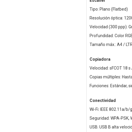
Escáner
Tipo: Plano (Flatbed)
Resolución óptica: 120
Velocidad (300 ppp): Gr
Profundidad: Color RGB 8
Tamaño máx.: A4 / LT
Copiadora
Velocidad: sFCOT 18 s 
Copias múltiples: Hast
Funciones: Estándar, si
Conectividad
Wi-Fi: IEEE 802.11a/b/g
Seguridad: WPA-PSK, 
USB: USB B alta veloci