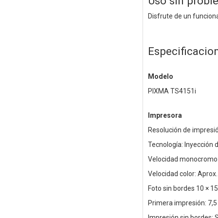
Uso sin probl
Disfrute de un funcio
Especificacio
Modelo
PIXMA TS4151i
Impresora
Resolución de impresi
Tecnología: Inyección 
Velocidad monocromo: 
Velocidad color: Aprox.
Foto sin bordes 10 × 15
Primera impresión: 7,5 
Impresión sin bordes: S