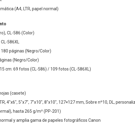
mática (A4, LTR, papel normal)
nto
o), CL-586 (Color)
, CL-586XL
 180 páginas (Negro/Color)
áginas (Negro/Color)
15 cm: 69 fotos (CL-586) / 109 fotos (CL-586XL)
hojas (casete)
LTR, 4"x6", 5"x7", 7"x10", 8"x10", 127×127 mm, Sobre nº10, DL, perso
rmal), hasta 265 g/m² (PP-201)
 normal y amplia gama de papeles fotográficos Canon