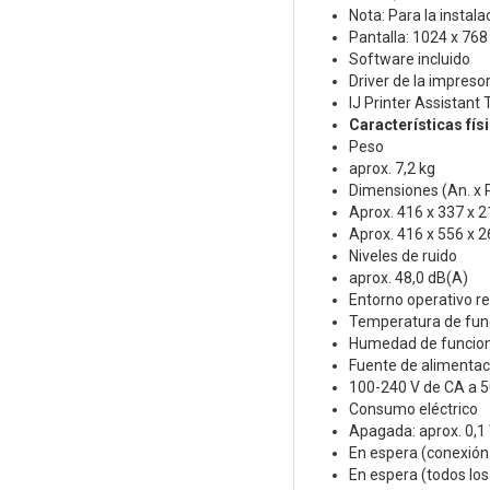
Nota: Para la instala
Pantalla: 1024 x 76
Software incluido
Driver de la impreso
IJ Printer Assistant 
Características fís
Peso
aprox. 7,2 kg
Dimensiones (An. x Pr
Aprox. 416 x 337 x 
Aprox. 416 x 556 x 
Niveles de ruido
aprox. 48,0 dB(A)
Entorno operativo 
Temperatura de func
Humedad de funcion
Fuente de alimentac
100-240 V de CA a 
Consumo eléctrico
Apagada: aprox. 0,1
En espera (conexión 
En espera (todos los