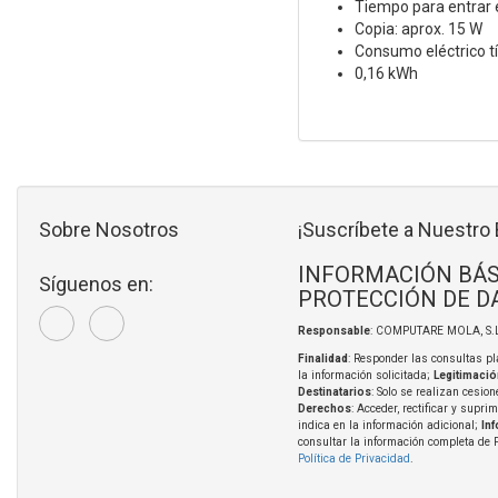
Tiempo para entrar 
Copia: aprox. 15 W
Consumo eléctrico tí
0,16 kWh
Sobre Nosotros
¡Suscríbete a Nuestro 
INFORMACIÓN BÁS
Síguenos en:
PROTECCIÓN DE D
Responsable
: COMPUTARE MOLA, S.L
Finalidad
: Responder las consultas pl
la información solicitada;
Legitimació
Destinatarios
: Solo se realizan cesion
Derechos
: Acceder, rectificar y supri
indica en la información adicional;
In
consultar la información completa de 
Política de Privacidad
.