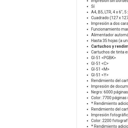
Impresión sin borde
Sí
A4, B5, LTR, 4 x 6", 5
Cuadrado (127 x 12
Impresión a dos car
Funcionamiento ma
Alimentador automá
Hasta 35 hojas (a un
Cartuchos y rendi
Cartuchos de tinta 
GI-51 <PGBK>
GI-51 <C>
GI-51 <M>
GI-51 <Y>
Rendimiento del car
Impresión de docum
Negro: 6000 páginas
Color: 7700 páginas
* Rendimiento adici
Rendimiento del cart
Impresión fotográfic
Color: 2200 fotograf
* Rendimiento adici