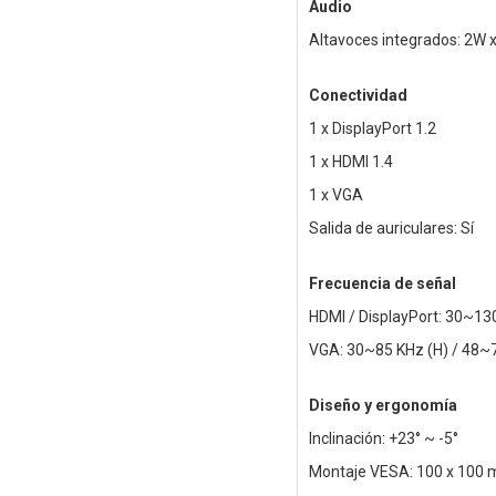
Audio
Altavoces integrados: 2W x
Conectividad
1 x DisplayPort 1.2
1 x HDMI 1.4
1 x VGA
Salida de auriculares: Sí
Frecuencia de señal
HDMI / DisplayPort: 30~130
VGA: 30~85 KHz (H) / 48~7
Diseño y ergonomía
Inclinación: +23° ~ -5°
Montaje VESA: 100 x 100