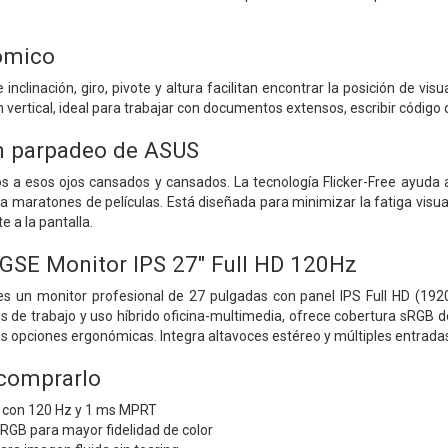
ómico
e inclinación, giro, pivote y altura facilitan encontrar la posición de 
n vertical, ideal para trabajar con documentos extensos, escribir código 
n parpadeo de ASUS
ós a esos ojos cansados ​​y cansados. La tecnología Flicker-Free ayuda
 maratones de películas. Está diseñada para minimizar la fatiga visual,
e a la pantalla.
SE Monitor IPS 27" Full HD 120Hz
un monitor profesional de 27 pulgadas con panel IPS Full HD (1920 
 de trabajo y uso híbrido oficina-multimedia, ofrece cobertura sRGB 
 opciones ergonómicas. Integra altavoces estéreo y múltiples entrada
 comprarlo
” con 120 Hz y 1 ms MPRT
RGB para mayor fidelidad de color