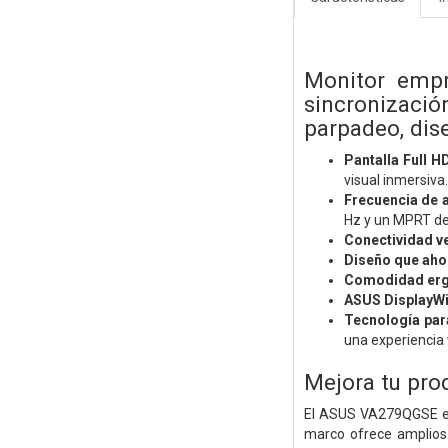
Monitor empr
sincronización
parpadeo, dis
Pantalla Full H
visual inmersiva.
Frecuencia de 
Hz y un MPRT de 
Conectividad ve
Diseño que aho
Comodidad er
ASUS DisplayWi
Tecnología para
una experiencia 
Mejora tu pro
El ASUS VA279QGSE es 
marco ofrece amplios 