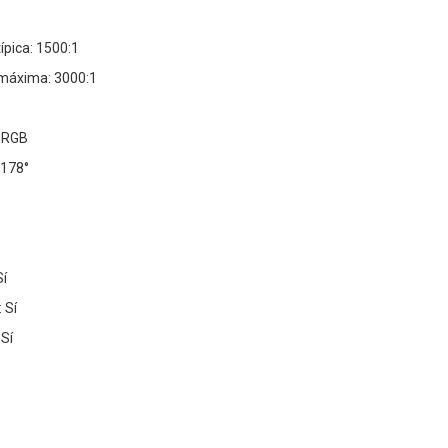
ípica: 1500:1
 máxima: 3000:1
 sRGB
/178°
Sí
 Sí
Sí