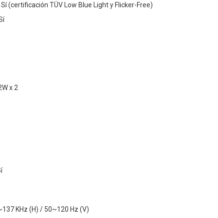
í (certificación TÜV Low Blue Light y Flicker-Free)
Sí
2W x 2
í
~137 KHz (H) / 50~120 Hz (V)