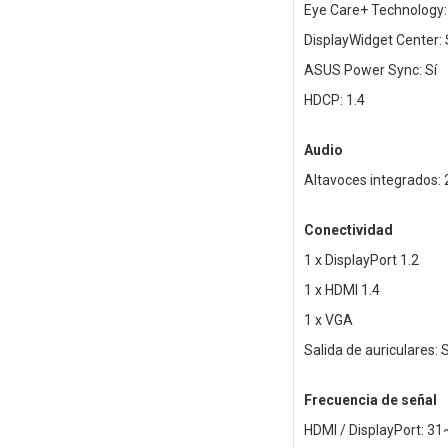
Eye Care+ Technology: S
DisplayWidget Center: 
ASUS Power Sync: Sí
HDCP: 1.4
Audio
Altavoces integrados: 
Conectividad
1 x DisplayPort 1.2
1 x HDMI 1.4
1 x VGA
Salida de auriculares: S
Frecuencia de señal
HDMI / DisplayPort: 31