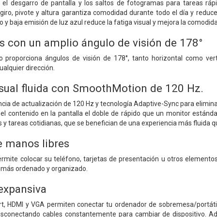
 el desgarro de pantalla y los saltos de fotogramas para tareas rá
 giro, pivote y altura garantiza comodidad durante todo el día y reduce
 y baja emisión de luz azul reduce la fatiga visual y mejora la comodid
as con un amplio ángulo de visión de 178°
o proporciona ángulos de visión de 178°, tanto horizontal como ve
alquier dirección.
isual fluida con SmoothMotion de 120 Hz.
ia de actualización de 120 Hz y tecnología Adaptive-Sync para eliminar 
el contenido en la pantalla el doble de rápido que un monitor estánd
s y tareas cotidianas, que se benefician de una experiencia más fluida 
 manos libres
permite colocar su teléfono, tarjetas de presentación u otros elemento
a más ordenado y organizado.
expansiva
rt, HDMI y VGA permiten conectar tu ordenador de sobremesa/portátil
esconectando cables constantemente para cambiar de dispositivo. A