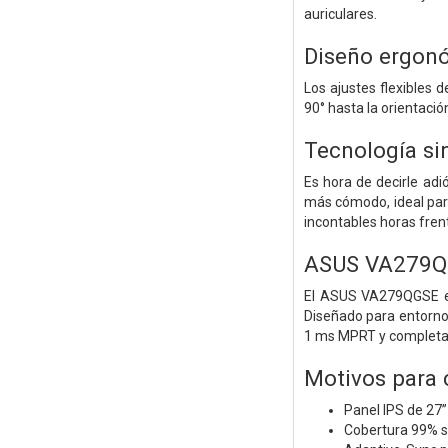
auriculares.
Diseño ergon
Los ajustes flexibles d
90° hasta la orientació
Tecnología si
Es hora de decirle adi
más cómodo, ideal para
incontables horas frent
ASUS VA279QG
El ASUS VA279QGSE es 
Diseñado para entornos
1 ms MPRT y completas
Motivos para
Panel IPS de 27
Cobertura 99% s