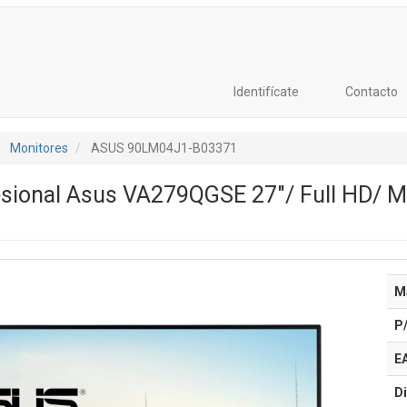
Identifícate
Contacto
Monitores
ASUS 90LM04J1-B03371
sional Asus VA279QGSE 27"/ Full HD/ Mu
M
P
E
Di