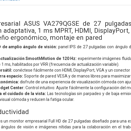
esarial ASUS VA279QGSE de 27 pulgadas, 
 adaptativa, 1 ms MPRT, HDMI, DisplayPort, V
eño ergonómico, montaje en pared
D de amplio ángulo de visión:
panel IPS de 27 pulgadas con ángulo de
actualización SmoothMotion de 120 Hz:
experimente imágenes fluidas
1 ms, habilitados por VRR (frecuencia de actualización variable).
rsátil:
conéctese fácilmente con HDMI, DisplayPort, VGA y un conector 
rra espacio:
Soporte de pared VESA y de manos libres para maximizar el
gonómica:
disfrute de una experiencia de visualización cómoda con ajuste
dget Center:
Control intuitivo: Ajuste fácilmente la configuración del mo
 el cuidado de la vista:
Las tecnologías sin parpadeo y de baja emisió
visual cómoda y reducen la fatiga ocular.
ductividad
un monitor empresarial Full HD de 27 pulgadas diseñado para una exp
ángulos de visión e imágenes nítidas para la colaboración en el trab