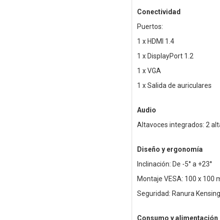
Conectividad
Puertos:
1 x HDMI 1.4
1 x DisplayPort 1.2
1 x VGA
1 x Salida de auriculares
Audio
Altavoces integrados: 2 al
Diseño y ergonomía
Inclinación: De -5° a +23°
Montaje VESA: 100 x 100
Seguridad: Ranura Kensin
Consumo y alimentación