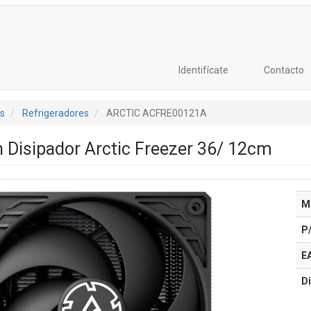
Identifícate
Contacto
s
Refrigeradores
ARCTIC ACFRE00121A
n Disipador Arctic Freezer 36/ 12cm
M
P
E
Di