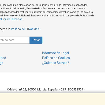
er las consultas planteadas por el usuario y enviarle la información solicitada;
sentimiento del usuario;
Destinatarios
: Solo se realizan cesiones si existe una
erechos
: Acceder, rectificar y suprimir, así como otros derechos, como se indica en la
nal;
Información Adicional
: Puede consultar la información completa de Protección de
olítica de Privacidad
.
acepto la
Política de Privacidad
.
Enviar
Información Legal
cidad
Política de Cookies
go
¿Quienes Somos?
C/Mayor nº 22, 30500, Murcia, España. - C.I.F.: B05528559 -
Ventas: 968643789 desktop@desktoppuntocom.es
Copisteria: 678410152/ copisteria@desktoppuntocom.es