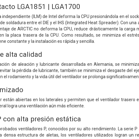
tacto LGA1851 | LGA1700
 independiente (ILM) de Intel deforma la CPU presionándola en el sock
a de soldadura entre el DIE y el IHS (Integrated Heat Spreader). Con un
ntaje de ARCTIC no deforma la CPU, reduce drásticamente la carga mecá
or en la placa trasera de la CPU. Como resultado, se minimiza el estr
ne constante y la instalación es rápida y sencilla.
 alta calidad
ción de aleación y lubricante desarrollada en Alemania, se minimiza
evitar la pérdida de lubricante, también se minimiza el desgaste del ej
el rodamiento y la vida útil del ventilador se prolonga significativamen
imizado
r están abiertas en los laterales y permiten que el ventilador trasero ex
teral logra una ventilación aún más eficiente.
 con alta presión estática
probados ventiladores P, conocidos por su alto rendimiento. La serie 
a densa estructura de aletas, los ventiladores utilizados logran un 