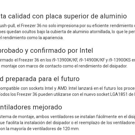
ta calidad con placa superior de aluminio
ush-pull, el Freezer 36 no solo impresiona por su eficiente rendimiento
pes quedan ocultos bajo la cubierta de aluminio atornillada, lo que le 
el rendimiento como la apariencia.
probado y confirmado por Intel
firmado el Freezer 36 en los i9-13900K/KF, i9-14900K/KF y i9-13900KS en
l montaje con marco de contacto como el rendimiento del disipador.
d preparada para el futuro
compatible con sockets Intel y AMD. Intel lanzará en el futuro los p
odos los Freezer 36 pueden utilizarse con el nuevo socket LGA1851 de In
ntiladores mejorado
istema de montaje, ambos ventiladores se instalan fácilmente en el dis
ue facilita la instalación del disipador o el reemplazo de los ventiladores
con la mayoría de ventiladores de 120 mm.