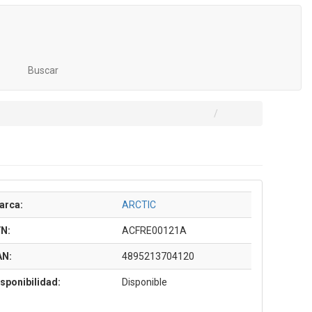
Buscar
arca:
ARCTIC
/N:
ACFRE00121A
AN:
4895213704120
sponibilidad:
Disponible