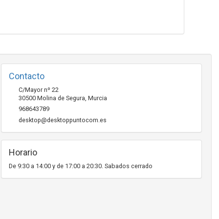
Contacto
C/Mayor nº 22
30500
Molina de Segura
,
Murcia
968643789
desktop@desktoppuntocom.es
Horario
De 9:30 a 14:00 y de 17:00 a 20:30. Sabados cerrado