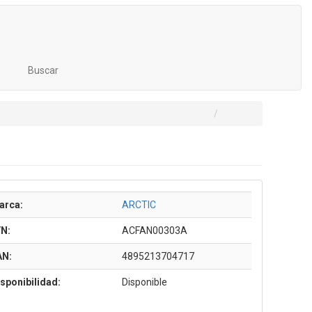
Buscar
arca:
ARCTIC
/N:
ACFAN00303A
AN:
4895213704717
sponibilidad:
Disponible