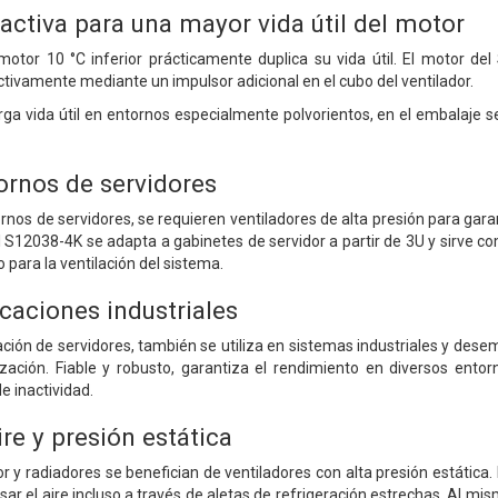
activa para una mayor vida útil del motor
otor 10 °C inferior prácticamente duplica su vida útil. El motor de
ctivamente mediante un impulsor adicional en el cubo del ventilador.
rga vida útil en entornos especialmente polvorientos, en el embalaje se
ornos de servidores
nos de servidores, se requieren ventiladores de alta presión para garan
S12038-4K se adapta a gabinetes de servidor a partir de 3U y sirve co
o para la ventilación del sistema.
icaciones industriales
ción de servidores, también se utiliza en sistemas industriales y dese
ación. Fiable y robusto, garantiza el rendimiento en diversos entor
e inactividad.
ire y presión estática
or y radiadores se benefician de ventiladores con alta presión estátic
lsar el aire incluso a través de aletas de refrigeración estrechas. Al 