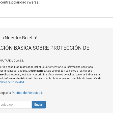
 contra polaridad inversa
 a Nuestro Boletín!
CIÓN BÁSICA SOBRE PROTECCIÓN DE
MPUTARE MOLA, S.L.
er las consultas planteadas por el usuario y enviarle la información solicitada;
sentimiento del usuario;
Destinatarios
: Solo se realizan cesiones si existe una
erechos
: Acceder, rectificar y suprimir, así como otros derechos, como se indica en la
nal;
Información Adicional
: Puede consultar la información completa de Protección de
olítica de Privacidad
.
acepto la
Política de Privacidad
.
Enviar