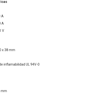
ricas
3 A
0 A
1 V
20 x 38 mm
 de inflamabilidad UL 94V-0
00 mm