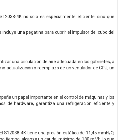
l S12038-4K no solo es especialmente eficiente, sino que
 incluye una pegatina para cubrir el impulsor del cubo del
tizar una circulación de aire adecuada en los gabinetes, a
mo actualización o reemplazo de un ventilador de CPU, un
mpeña un papel importante en el control de máquinas y los
nos de hardware, garantiza una refrigeración eficiente y
a. El S12038-4K tiene una presión estática de 11,45 mmH₂O,
mismo tiempo, alcanza un caudal máximo de 180 m³/h, lo que