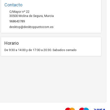
Contacto
C/Mayor nº 22
30500
Molina de Segura
,
Murcia
968643789
desktop@desktoppuntocom.es
Horario
De 9:30 a 14:00 y de 17:00 a 20:30. Sabados cerrado