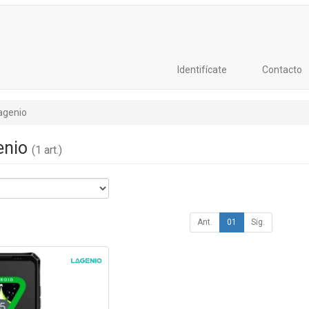
Identifícate
Contacto
agenio
enio
(1 art.)
Ant.
01
Sig.