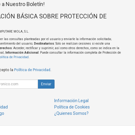
 a Nuestro Boletín!
CIÓN BÁSICA SOBRE PROTECCIÓN DE
MPUTARE MOLA, S.L.
er las consultas planteadas por el usuario y enviarle la información solicitada;
sentimiento del usuario;
Destinatarios
: Solo se realizan cesiones si existe una
erechos
: Acceder, rectificar y suprimir, así como otros derechos, como se indica en la
nal;
Información Adicional
: Puede consultar la información completa de Protección de
olítica de Privacidad
.
acepto la
Política de Privacidad
.
Enviar
Información Legal
cidad
Política de Cookies
go
¿Quienes Somos?