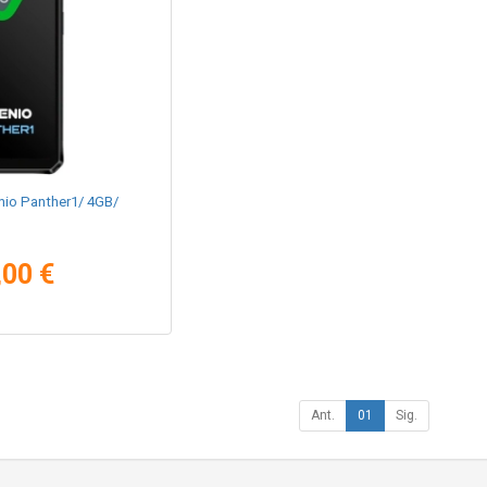
io Panther1/ 4GB/
,00 €
Ant.
01
Sig.