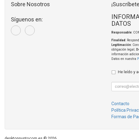
Sobre Nosotros
¡Suscríbete
INFORMA
Síguenos en:
DATOS
Responsable
: CO
Finalidad
: Respond
Legitimación
: Con
obligación legal;
D
información adicio
Datos en nuestra
P
He leído y 
Contacto
Política Priva
Formas de Pa
desktoppuntocom.es © 2026