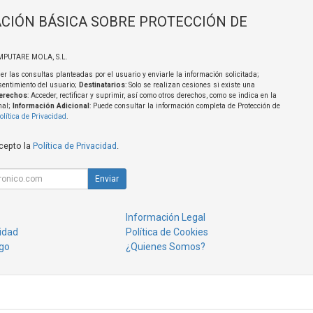
CIÓN BÁSICA SOBRE PROTECCIÓN DE
MPUTARE MOLA, S.L.
er las consultas planteadas por el usuario y enviarle la información solicitada;
sentimiento del usuario;
Destinatarios
: Solo se realizan cesiones si existe una
erechos
: Acceder, rectificar y suprimir, así como otros derechos, como se indica en la
nal;
Información Adicional
: Puede consultar la información completa de Protección de
olítica de Privacidad
.
acepto la
Política de Privacidad
.
Enviar
Información Legal
cidad
Política de Cookies
go
¿Quienes Somos?