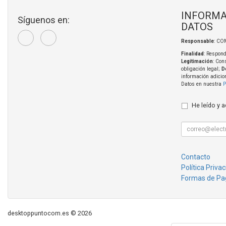
INFORMA
Síguenos en:
DATOS
Responsable
: CO
Finalidad
: Respond
Legitimación
: Con
obligación legal;
D
información adicio
Datos en nuestra
P
He leído y 
Contacto
Política Priva
Formas de Pa
desktoppuntocom.es © 2026