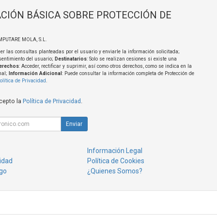
CIÓN BÁSICA SOBRE PROTECCIÓN DE
MPUTARE MOLA, S.L.
er las consultas planteadas por el usuario y enviarle la información solicitada;
sentimiento del usuario;
Destinatarios
: Solo se realizan cesiones si existe una
erechos
: Acceder, rectificar y suprimir, así como otros derechos, como se indica en la
nal;
Información Adicional
: Puede consultar la información completa de Protección de
olítica de Privacidad
.
acepto la
Política de Privacidad
.
Enviar
Información Legal
cidad
Política de Cookies
go
¿Quienes Somos?