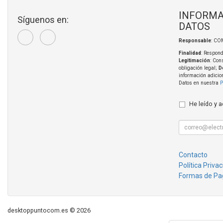
INFORMA
Síguenos en:
DATOS
Responsable
: CO
Finalidad
: Respond
Legitimación
: Con
obligación legal;
D
información adicio
Datos en nuestra
P
He leído y 
Contacto
Política Priva
Formas de Pa
desktoppuntocom.es © 2026