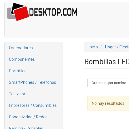
Inicio
Hogar / Elec
Ordenadores
Componentes
Bombillas LE
Portátiles
SmartPhones / Teléfonos
Televisor
No hay resultados.
Impresoras / Consumibles
Conectividad / Redes
Gaming / Consolas