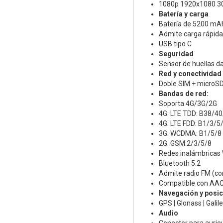
1080p 1920x1080 30
Batería y carga
Batería de 5200 mAh 
Admite carga rápida
USB tipo C
Seguridad
Sensor de huellas da
Red y conectividad
Doble SIM + microS
Bandas de red:
Soporta 4G/3G/2G
4G: LTE TDD: B38/4
4G: LTE FDD: B1/3/5
3G: WCDMA: B1/5/8
2G: GSM:2/3/5/8
Redes inalámbricas 
Bluetooth 5.2
Admite radio FM (con
Compatible con AA
Navegación y posi
GPS | Glonass | Galil
Audio
Conector para auric