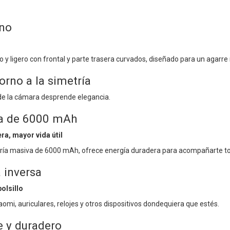
ino
o y ligero con frontal y parte trasera curvados, diseñado para un agar
orno a la simetría
 de la cámara desprende elegancia.
va de 6000 mAh
a, mayor vida útil
ría masiva de 6000 mAh, ofrece energía duradera para acompañarte tod
 inversa
olsillo
mi, auriculares, relojes y otros dispositivos dondequiera que estés.
e y duradero