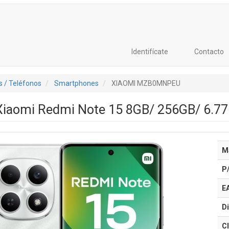
Identifícate
Contacto
 / Teléfonos
Smartphones
XIAOMI MZB0MNPEU
iaomi Redmi Note 15 8GB/ 256GB/ 6.77
M
P
E
Di
Cl