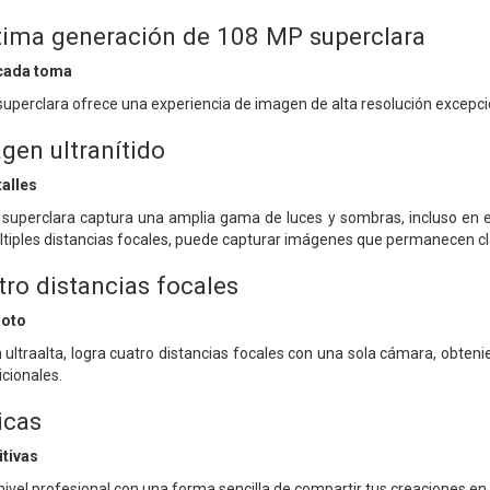
tima generación de 108 MP superclara
 cada toma
perclara ofrece una experiencia de imagen de alta resolución excepci
gen ultranítido
alles
uperclara captura una amplia gama de luces y sombras, incluso en en
tiples distancias focales, puede capturar imágenes que permanecen cla
tro distancias focales
hoto
n ultraalta, logra cuatro distancias focales con una sola cámara, obt
icionales.
icas
itivas
 nivel profesional con una forma sencilla de compartir tus creaciones en