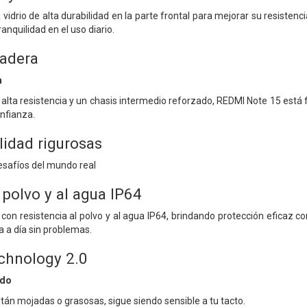
idrio de alta durabilidad en la parte frontal para mejorar su resistenc
nquilidad en el uso diario.
radera
a
lta resistencia y un chasis intermedio reforzado, REDMI Note 15 está fa
onfianza.
lidad rigurosas
esafíos del mundo real
 polvo y al agua IP64
on resistencia al polvo y al agua IP64, brindando protección eficaz co
a a día sin problemas.
chnology 2.0
ido
stán mojadas o grasosas, sigue siendo sensible a tu tacto.