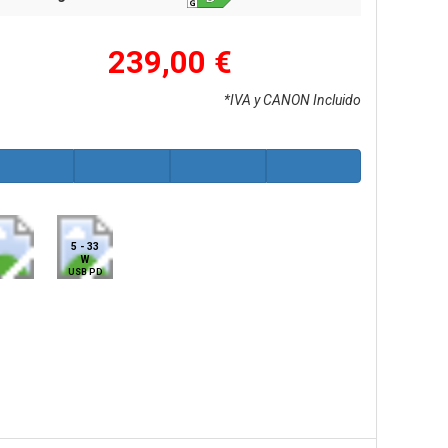
239,00 €
*IVA y CANON Incluido
5 - 33
W
USB PD