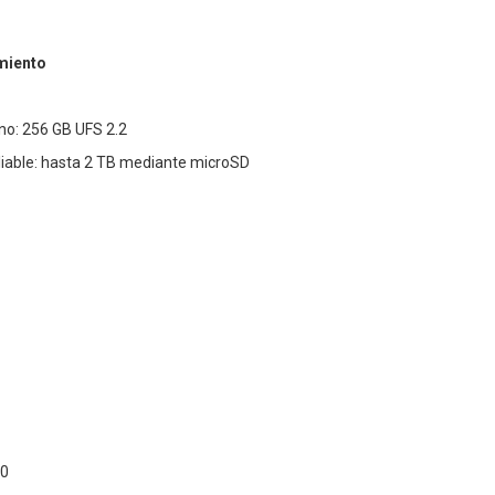
miento
o: 256 GB UFS 2.2
able: hasta 2 TB mediante microSD
80