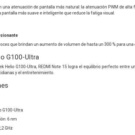
n una atenuación de pantalla más natural: la atenuación PWM de alta
a pantalla más suave e inteligente que reduce la fatiga visual.
esionante
voces que brindan un aumento de volumen de hasta un 300 % para una e
o G100-Ultra
 Helio G100-Ultra, REDMI Note 15 logra el equilibrio perfecto entre un
idianas y el entretenimiento.
nes
o G100-Ultra
ión: 6 nm
2,2 GHz