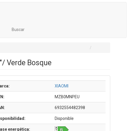
Buscar
"/ Verde Bosque
arca:
XIAOMI
/N:
MZB0MNPEU
AN:
6932554482398
sponibilidad:
Disponible
ase energética: