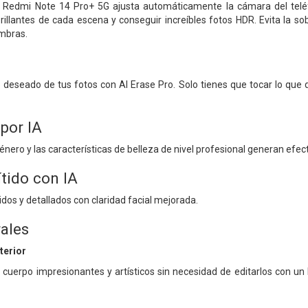
 Redmi Note 14 Pro+ 5G ajusta automáticamente la cámara del teléfo
illantes de cada escena y conseguir increíbles fotos HDR. Evita la sob
ombras.
o deseado de tus fotos con AI Erase Pro. Solo tienes que tocar lo que
por IA
nero y las características de belleza de nivel profesional generan efect
ítido con IA
tidos y detallados con claridad facial mejorada.
rales
terior
 cuerpo impresionantes y artísticos sin necesidad de editarlos con un