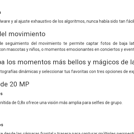
n
dware y al ajuste exhaustivo de los algoritmos, nunca había sido tan fá
del movimiento
e seguimiento del movimiento te permite captar fotos de baja lat
con mascotas y niños, o momentos emocionantes en conciertos y evento
ba los momentos más bellos y mágicos de la
ografías dinámicas y seleccionar tus favoritas con tres opciones de exp
 de 20 MP
es
nítida de 0,8x ofrece una visión más amplia para selfies de grupo.
os
desde las cámaras frontal y trasera para capturar múltiples perspecti