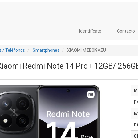
Identifícate
Contacto
 / Teléfonos
Smartphones
XIAOMI MZB0I9AEU
iaomi Redmi Note 14 Pro+ 12GB/ 256GB
M
P
E
Di
Cl