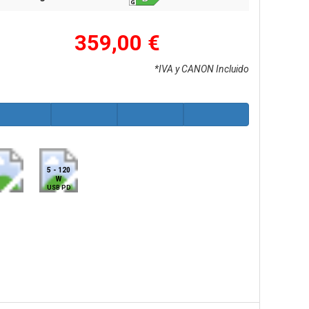
359,00 €
*IVA y CANON Incluido
5 - 120
W
USB PD