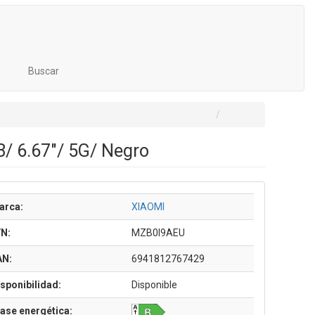
Buscar
/ 6.67"/ 5G/ Negro
arca:
XIAOMI
/N:
MZB0I9AEU
AN:
6941812767429
sponibilidad:
Disponible
ase energética: