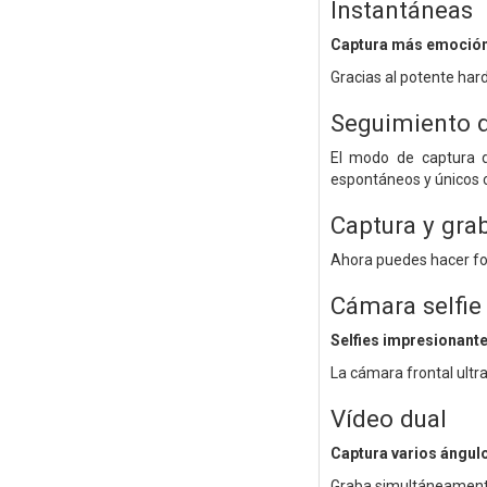
Instantáneas
Captura más emoció
Gracias al potente har
Seguimiento 
El modo de captura d
espontáneos y únicos 
Captura y gra
Ahora puedes hacer fot
Cámara selfie
Selfies impresionant
La cámara frontal ultra
Vídeo dual
Captura varios ángul
Graba simultáneamente 