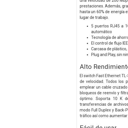
una velocidad de 200 Mbps,
prestaciones. Además, grac
hasta un 60% de energía el
lugar de trabajo.
5 puertos RJ45 a 1
automático
Tecnología de ahorr
El control de flujo I
Carcasa de plástico
Plug and Play, sin n
Alto Rendimient
El switch Fast Ethernet T
de velocidad. Todos los 
emplear un cable cruzado 
bloqueos de reenvío y fil
óptimo. Soporta 10 K de
transferencias de archivo
modo Full Duplex y Back-P
tráfico así como aumentar 
Fácil de usar