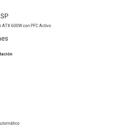
0SP
n ATX 600W con PFC Activo
nes
tación
Automático