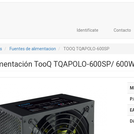
Identifícate
Contacto
s
Fuentes de alimentacion
TOOQ TQAPOLO-600SP
imentación TooQ TQAPOLO-600SP/ 600W
M
P
E
Di