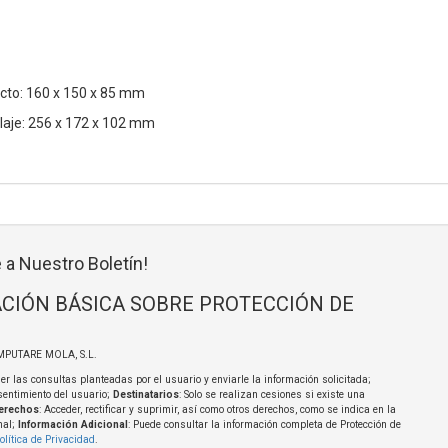
cto: 160 x 150 x 85 mm
aje: 256 x 172 x 102 mm
 a Nuestro Boletín!
CIÓN BÁSICA SOBRE PROTECCIÓN DE
MPUTARE MOLA, S.L.
er las consultas planteadas por el usuario y enviarle la información solicitada;
sentimiento del usuario;
Destinatarios
: Solo se realizan cesiones si existe una
erechos
: Acceder, rectificar y suprimir, así como otros derechos, como se indica en la
nal;
Información Adicional
: Puede consultar la información completa de Protección de
olítica de Privacidad
.