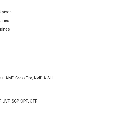
4 pines
pines
 pines
s: AMD CrossFire, NVIDIA SLI
, UVP, SCP, OPP, OTP