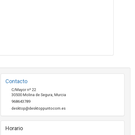
Contacto
C/Mayor nº 22
30500
Molina de Segura
,
Murcia
968643789
desktop@desktoppuntocom.es
Horario