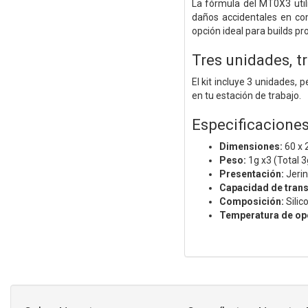
La fórmula del MT0X3 utili
daños accidentales en com
opción ideal para builds p
Tres unidades, tr
El kit incluye 3 unidades,
en tu estación de trabajo.
Especificacione
Dimensiones:
60 x
Peso:
1g x3 (Total 3
Presentación:
Jeri
Capacidad de trans
Composición:
Sili
Temperatura de op