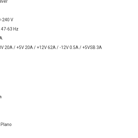
ilver
0-240 V
: 47-63 Hz
 A
3.3V 20A / +5V 20A / +12V 62A / -12V 0.5A / +5VSB 3A
n
 Plano