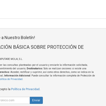
 a Nuestro Boletín!
CIÓN BÁSICA SOBRE PROTECCIÓN DE
MPUTARE MOLA, S.L.
er las consultas planteadas por el usuario y enviarle la información solicitada;
sentimiento del usuario;
Destinatarios
: Solo se realizan cesiones si existe una
erechos
: Acceder, rectificar y suprimir, así como otros derechos, como se indica en la
nal;
Información Adicional
: Puede consultar la información completa de Protección de
olítica de Privacidad
.
acepto la
Política de Privacidad
.
Enviar