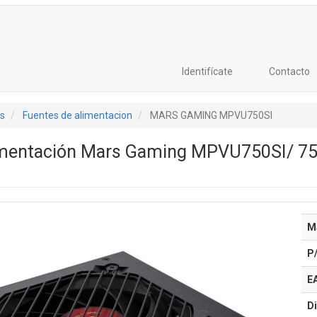
Identifícate
Contacto
s
Fuentes de alimentacion
MARS GAMING MPVU750SI
imentación Mars Gaming MPVU750SI/ 75
M
P
E
Di