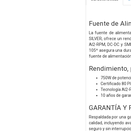
Fuente de Al
La fuente de alimenta
SILVER, ofrece un ren
AI2-RPM, DC-DC y SMD,
105º asegura una dura
fuente de alimentación
Rendimiento, 
750W de potenc
Certificado 80 P
Tecnología AI2
10 años de gara
GARANTÍA Y 
Respaldada por una ga
calidad, incluyendo a
seguro y sin interrupc