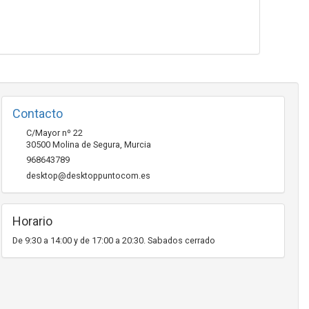
Contacto
C/Mayor nº 22
30500
Molina de Segura
,
Murcia
968643789
desktop@desktoppuntocom.es
Horario
De 9:30 a 14:00 y de 17:00 a 20:30. Sabados cerrado