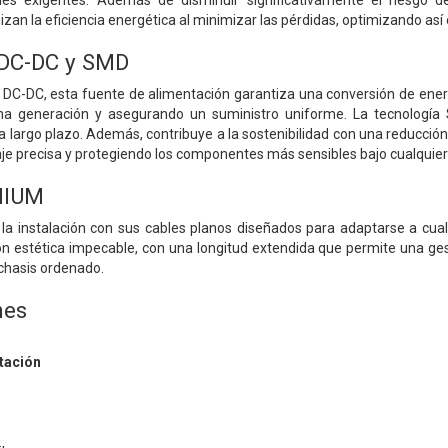
les exigentes. Además de disminuir significativamente el riesgo d
n la eficiencia energética al minimizar las pérdidas, optimizando así e
DC-DC y SMD
a DC-DC, esta fuente de alimentación garantiza una conversión de ener
a generación y asegurando un suministro uniforme. La tecnología 
a largo plazo. Además, contribuye a la sostenibilidad con una reducci
aje precisa y protegiendo los componentes más sensibles bajo cualquier
MIUM
 la instalación con sus cables planos diseñados para adaptarse a cu
n estética impecable, con una longitud extendida que permite una gesti
chasis ordenado.
nes
tación