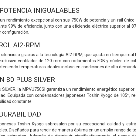
 POTENCIA INIGUALABLES
n rendimiento excepcional con sus 750W de potencia y un raíl único 
te 99% de eficiencia, junto con una eficiencia eléctrica superior al
r configuración.
ROL AI2-RPM
silencioso gracias a la tecnología AI2-RPM, que ajusta en tiempo real la
exclusivo ventilador de 120 mm con rodamientos FDB y núcleo de co
nteniendo temperaturas ideales incluso en condiciones de alta demand
N 80 PLUS SILVER
us SILVER, la MPVU750SI garantiza un rendimiento energético superio
lidad. Equipada con condensadores japoneses Toshin Kyogo de 105º, reco
ilidad constante.
 DURABILIDAD
oneses Toshin Kyogo sobresalen por su excepcional calidad y estrict
bles. Diseñados para rendir de manera óptima en un amplio rango de 