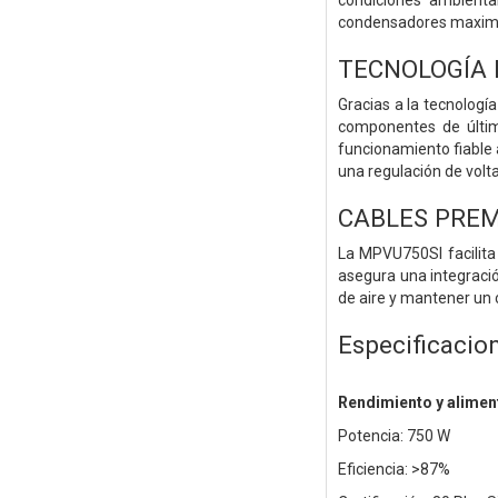
condiciones ambienta
condensadores maximiza
TECNOLOGÍA 
Gracias a la tecnologí
componentes de últim
funcionamiento fiable 
una regulación de volt
CABLES PRE
La MPVU750SI facilita
asegura una integració
de aire y mantener un 
Especificacio
Rendimiento y alimen
Potencia: 750 W
Eficiencia: >87%