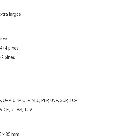
xtra largos
ines
 4+4 pines
+2 pines
, OPP, OTP, OLP, NLO, PFP, UVP, SCP, TCP
V, CE, ROHS, TUV
45 x 85 mm