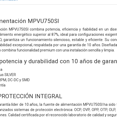
imentación MPVU750SI
ción MPVU750SI combina potencia, eficiencia y fiabilidad en un dis
dimiento energético superior al 87%, ideal para configuraciones exige
 garantiza un funcionamiento silencioso, estable y eficiente. Su c
bilidad excepcional, respaldada por una garantía de 10 años. Diseñada
 combina funcionalidad premium con una instalación sencilla y limpia.
potencia y durabilidad con 10 años de garan
ia
lus SILVER
-RPM, DC-DC y SMD
ntía
PROTECCIÓN INTEGRAL
rantía líder de 10 años, la fuente de alimentación MPVU750SI ha si
vanzados sistemas de protección electrónica: OCP, OVP, OPP, OTP, OLP,
iones. Calidad certificada por el reconocido laboratorio de calidad y se