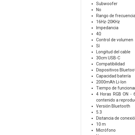
Subwoofer
No
Rango de frecuenci
16Hz-20KHz
Impedancia
4Ω
Control de volumen
Sí
Longitud del cable
30cm USB-C
Compatibilidad
Dispositivos Blueto
Capacidad batería
2000mAh Li-Ion
Tiempo de funciona
4 Horas RGB ON - 6
contenido a reproduci
Versión Bluetooth
5.3
Distancia de conexi
10 m
Micrófono