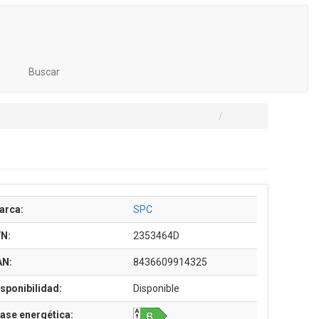
Buscar
arca:
SPC
/N:
2353464D
AN:
8436609914325
sponibilidad:
Disponible
ase energética: