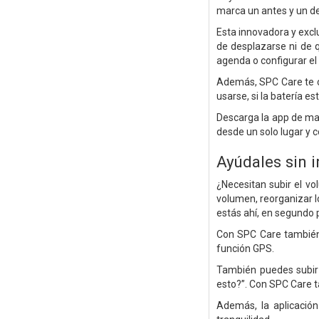
marca un antes y un d
Esta innovadora y excl
de desplazarse ni de 
agenda o configurar el
Además, SPC Care te of
usarse, si la batería e
Descarga la app de mane
desde un solo lugar y 
Ayúdales sin 
¿Necesitan subir el v
volumen, reorganizar l
estás ahí, en segundo p
Con SPC Care también 
función GPS.
También puedes subir 
esto?”. Con SPC Care t
Además, la aplicació