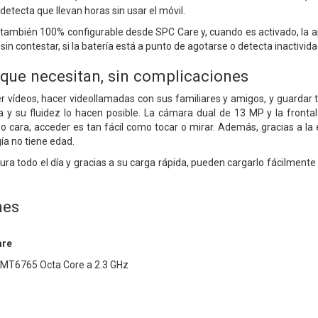
 detecta que llevan horas sin usar el móvil.
s también 100% configurable desde SPC Care y, cuando es activado, la ap
in contestar, si la batería está a punto de agotarse o detecta inactividad
 que necesitan, sin complicaciones
 vídeos, hacer videollamadas con sus familiares y amigos, y guardar 
y su fluidez lo hacen posible. La cámara dual de 13 MP y la fronta
o cara, acceder es tan fácil como tocar o mirar. Además, gracias a l
gía no tiene edad.
ura todo el día y gracias a su carga rápida, pueden cargarlo fácilmente
nes
are
 MT6765 Octa Core a 2.3 GHz