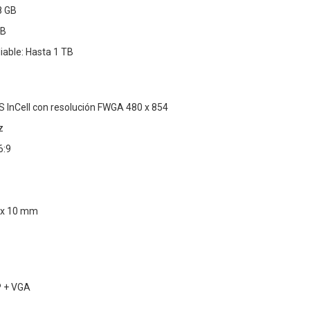
8 GB
GB
able: Hasta 1 TB
PS InCell con resolución FWGA 480 x 854
z
6:9
 x 10 mm
P + VGA