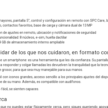
ores, pantalla 5”, control y configuración en remoto con SPC Care, bo
no, contactos favoritos, base de carga y cámara dual de 13 MP
n de ajustes en remoto, ubicación y notificaciones de seguridad
ncionalidad: 8 núcleos, e-sim, huella dactilar
 GB de almacenamiento interno ampliable
uidar de los que nos cuidaron, en formato 
un smartphone: es una herramienta que les da confianza. Su pantalla d
a responder y colgar llamadas les devuelven la tranquilidad que la tecnol
 grosor, para que sea muy manejable para sus manos.
 con iconos grandes, acceso sencillo a los principales ajustes del disp
nce de su mano. Además, es compatible con audífonos.
fácil, se sienten capaces.
rca
ue no puedes estar físicamente cerca, pero sigues queriendo apoyarle