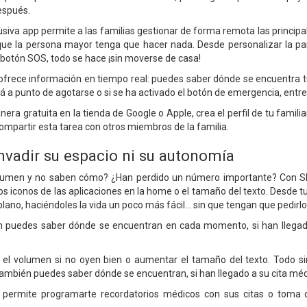
espués.
usiva app permite a las familias gestionar de forma remota las princip
que la persona mayor tenga que hacer nada. Desde personalizar la pant
 botón SOS, todo se hace ¡sin moverse de casa!
rece información en tiempo real: puedes saber dónde se encuentra tu fa
stá a punto de agotarse o si se ha activado el botón de emergencia, entre
ra gratuita en la tienda de Google o Apple, crea el perfil de tu famili
compartir esta tarea con otros miembros de la familia.
invadir su espacio ni su autonomía
olumen y no saben cómo? ¿Han perdido un número importante? Con SPC
os iconos de las aplicaciones en la home o el tamaño del texto. Desde 
lano, haciéndoles la vida un poco más fácil… sin que tengan que pedirlo
puedes saber dónde se encuentran en cada momento, si han llegado a
el volumen si no oyen bien o aumentar el tamaño del texto. Todo si
ambién puedes saber dónde se encuentran, si han llegado a su cita médi
n permite programarte recordatorios médicos con sus citas o toma