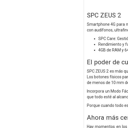
SPC ZEUS 2
Smartphone 4G para may
con audífonos, ultrafi
SPC Care: Gestió
Rendimiento y fu
4GB de RAM y 64
El poder de c
SPC ZEUS 2 es más que 
Los botones físicos par
de menos de 10 mm de
Incorpora un Modo Fácil
que todo esté al alca
Porque cuando todo es 
Ahora más ce
Hay momentos en los q