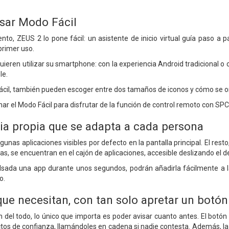
usar Modo Fácil
o, ZEUS 2 lo pone fácil: un asistente de inicio virtual guía paso a 
primer uso.
ieren utilizar su smartphone: con la experiencia Android tradicional o
le.
cil, también pueden escoger entre dos tamaños de iconos y cómo se or
nar el Modo Fácil para disfrutar de la función de control remoto con S
ia propia que se adapta a cada persona
lgunas aplicaciones visibles por defecto en la pantalla principal. El re
as, se encuentran en el cajón de aplicaciones, accesible deslizando el d
sada una app durante unos segundos, podrán añadirla fácilmente a la p
o.
ue necesitan, con tan solo apretar un botón
del todo, lo único que importa es poder avisar cuanto antes. El botón SO
tos de confianza, llamándoles en cadena si nadie contesta. Además, la 