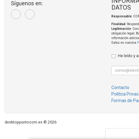
INFORMA
Síguenos en:
DATOS
Responsable
: CO
Finalidad
: Respond
Legitimación
: Con
obligación legal;
D
información adicio
Datos en nuestra
P
He leído y 
Contacto
Política Priva
Formas de Pa
desktoppuntocom.es © 2026