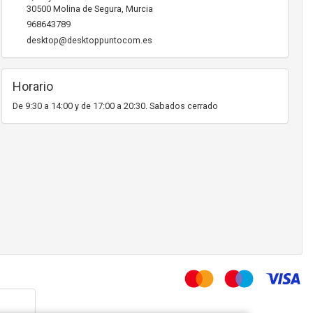
30500
Molina de Segura
,
Murcia
968643789
desktop@desktoppuntocom.es
Horario
De 9:30 a 14:00 y de 17:00 a 20:30. Sabados cerrado