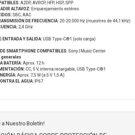
PATIBLES:
A2DP, AVRCP, HFP, HSP, SPP
ADIR ALTAVOZ:
Emparejamiento estéreo
IDOS:
SBC, AAC
RANSMISIÓN DE FRECUENCIA:
20-20.000 Hz (muestreo de 44,1 kHz)
CUENCIA:
2,4 GHz
 ENTRADA Y SALIDA:
USB Type-C®1 (solo carga)
 DE SMARTPHONE COMPATIBLES:
Sony | Music Center
s generales
A BATERÍA:
Aprox. 12 h
IMENTACIÓN:
CC, 5 V, interna recargable, USB Type-C®1
NERGÍA:
Aprox. 7,5 W (a 5 V 1,5 A)
ONTRA EL AGUA:
IP67
 a Nuestro Boletín!