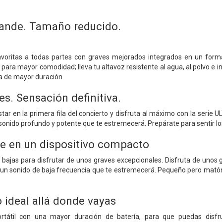
rande. Tamaño reducido.
avoritas a todas partes con graves mejorados integrados en un form
 para mayor comodidad; lleva tu altavoz resistente al agua, al polvo e i
a de mayor duración.
s. Sensación definitiva.
star en la primera fila del concierto y disfruta al máximo con la se
onido profundo y potente que te estremecerá. Prepárate para sentir lo
e en un dispositivo compacto
 bajas para disfrutar de unos graves excepcionales. Disfruta de unos g
 un sonido de baja frecuencia que te estremecerá. Pequeño pero matón:
ideal allá donde vayas
rtátil con una mayor duración de batería, para que puedas disf