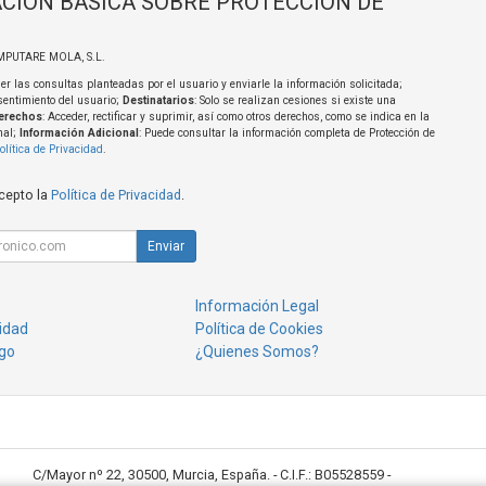
CIÓN BÁSICA SOBRE PROTECCIÓN DE
MPUTARE MOLA, S.L.
er las consultas planteadas por el usuario y enviarle la información solicitada;
sentimiento del usuario;
Destinatarios
: Solo se realizan cesiones si existe una
erechos
: Acceder, rectificar y suprimir, así como otros derechos, como se indica en la
nal;
Información Adicional
: Puede consultar la información completa de Protección de
olítica de Privacidad
.
acepto la
Política de Privacidad
.
Enviar
Información Legal
cidad
Política de Cookies
go
¿Quienes Somos?
C/Mayor nº 22, 30500, Murcia, España. - C.I.F.: B05528559 -