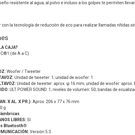
seño resistente al agua, al polvo e incluso a los golpes te permiten llevar 
r con la tecnología de reducción de eco para realizar llamadas nítidas si
nes
LA CAJA?
C®1 (de A a C)
OZ:
Woofer / Tweeter
TAVOZ:
Unidad de tweeter: 1; unidad de woofer: 1
LTAVOZ:
Unidad de tweeter: aprox. φ 16 mm; unidad de woofer: aprox.
IDO:
ULT POWER SOUND: 1; niveles de volumen: 50; bandas de ecualizac
N. X AL. X PR.):
Aprox. 206 x 77 x 76 mm
0 g
lámbricas
NOS LIBRES:
Sí
es Bluetooth®
OMUNICACIÓN:
Versión 5.3