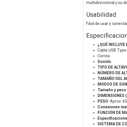
multidireccional y su di
Usabilidad
Fácil de usar y conecta
Especificacio
¿QUÉ INCLUYE 
Cable USB Type-
Correa
Sonido
TIPO DE ALTAV
NÚMERO DE AL
TAMAÑO DEL A
MODOS DE SON
Tamaño y peso
DIMENSIONES (A
PESO:
Aprox. 65
Conexiones ina
FUNCIÓN DE MA
Especificacion
SISTEMA DE C