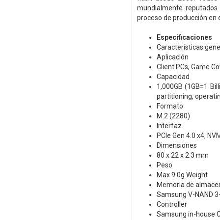
mundialmente reputados D
proceso de producción en e
Especificaciones
Características gene
Aplicación
Client PCs, Game Co
Capacidad
1,000GB (1GB=1 Bill
partitioning, operat
Formato
M.2 (2280)
Interfaz
PCIe Gen 4.0 x4, NV
Dimensiones
80 x 22 x 2.3 mm
Peso
Max 9.0g Weight
Memoria de almace
Samsung V-NAND 3-
Controller
Samsung in-house Co