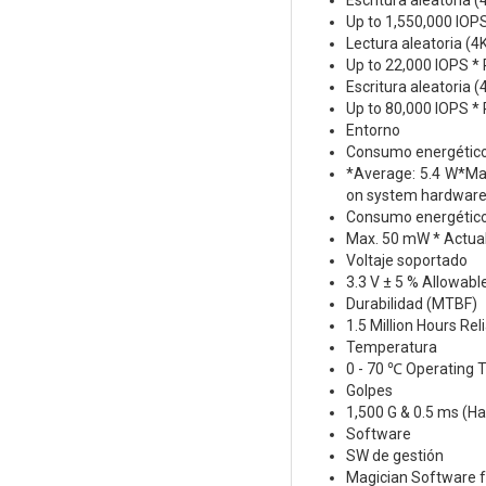
Escritura aleatoria 
Up to 1,550,000 IOP
Lectura aleatoria (4
Up to 22,000 IOPS *
Escritura aleatoria 
Up to 80,000 IOPS *
Entorno
Consumo energétic
*Average: 5.4 W*Ma
on system hardware 
Consumo energético 
Max. 50 mW * Actua
Voltaje soportado
3.3 V ± 5 % Allowabl
Durabilidad (MTBF)
1.5 Million Hours Rel
Temperatura
0 - 70 ℃ Operating
Golpes
1,500 G & 0.5 ms (Hal
Software
SW de gestión
Magician Software