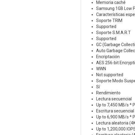
Memoria caché
Samsung 1GB Low 
Características espe
Soporte TRIM
Supported
Soporte S.M.A.R.T
Supported
GC (Garbage Collect
Auto Garbage Collec
Encriptación
AES 256-bit Encrypt
WWN
Not supported
Soporte Modo Suspen
Sí
Rendimiento
Lectura secuencial
Up to 7,450 MB/s * 
Escritura secuencial
Up to 6,900 MB/s * 
Lectura aleatoria (4
Up to 1,200,000 IOP