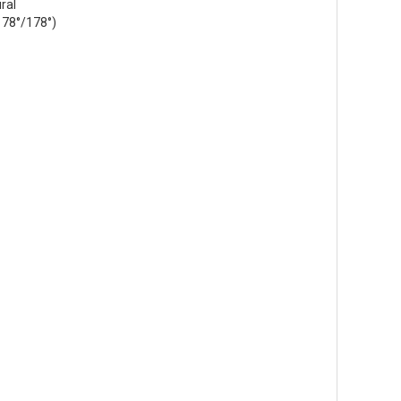
ral
(178°/178°)