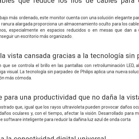
bles que reduce los líos de cables para 
bajo más ordenado, este monitor cuenta con una solución elegante para 
a ranura alargada proporciona un almacenamiento oculto para los cables
nos, especialmente en espacios reducidos o en mesas que dan a u
seguir un escritorio más organizado.
la vista cansada gracias a la tecnología sin
 que se controla el brillo en las pantallas con retroiluminación LED
ga visual. La tecnología sin parpadeo de Philips aplica una nueva solució
ción más cómoda.
para una productividad que no daña la vist
trado que, igual que los rayos ultravioleta pueden provocar daños ocul
ños oculares y, con el tiempo, afectar la visión. Desarrollado para me
de software inteligente para reducir la dañina luz azul de onda corta
 la conectividad digital universal