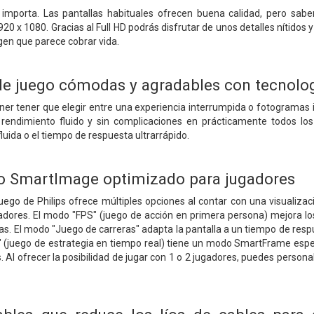
 importa. Las pantallas habituales ofrecen buena calidad, pero sa
920 x 1080. Gracias al Full HD podrás disfrutar de unos detalles nítidos y
gen que parece cobrar vida.
de juego cómodas y agradables con tecnol
er tener que elegir entre una experiencia interrumpida o fotogramas 
rendimiento fluido y sin complicaciones en prácticamente todos lo
fluida o el tiempo de respuesta ultrarrápido.
o SmartImage optimizado para jugadores
uego de Philips ofrece múltiples opciones al contar con una visualizac
adores. El modo "FPS" (juego de acción en primera persona) mejora lo
as. El modo "Juego de carreras" adapta la pantalla a un tiempo de respu
 (juego de estrategia en tiempo real) tiene un modo SmartFrame especi
Al ofrecer la posibilidad de jugar con 1 o 2 jugadores, puedes personal