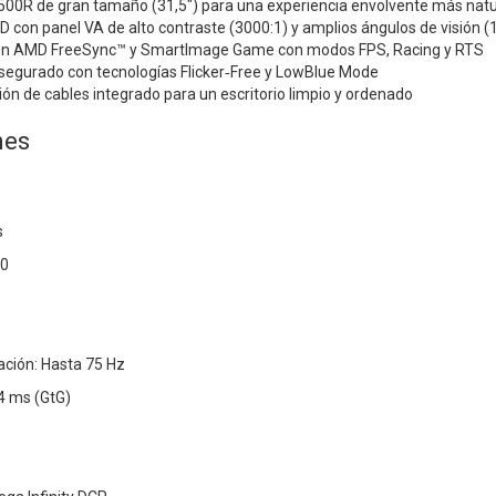
1500R de gran tamaño (31,5″) para una experiencia envolvente más natu
HD con panel VA de alto contraste (3000:1) y amplios ángulos de visión 
con AMD FreeSync™ y SmartImage Game con modos FPS, Racing y RTS
asegurado con tecnologías Flicker‑Free y LowBlue Mode
ón de cables integrado para un escritorio limpio y ordenado
nes
s
80
ación: Hasta 75 Hz
4 ms (GtG)