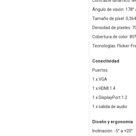
Contraste dinámico: Me
Ángulo de visión: 178° 
Tamaño de píxel: 0,36
Densidad de píxeles: 7
Cobertura de color: 8
Tecnologías: Flicker-
Conectividad
Puertos:
1 x VGA
1 x HDMI 1.4
1 x DisplayPort 1.2
1 x salida de audio
Diseño y ergonomía
Inclinación: -5° a +20°