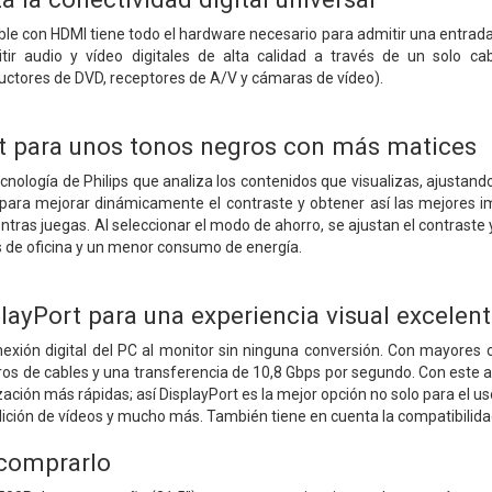
ble con HDMI tiene todo el hardware necesario para admitir una entrada 
tir audio y vídeo digitales de alta calidad a través de un solo c
uctores de DVD, receptores de A/V y cámaras de vídeo).
t para unos tonos negros con más matices
cnología de Philips que analiza los contenidos que visualizas, ajustan
n para mejorar dinámicamente el contraste y obtener así las mejores i
tras juegas. Al seleccionar el modo de ahorro, se ajustan el contraste y
s de oficina y un menor consumo de energía.
layPort para una experiencia visual excelen
nexión digital del PC al monitor sin ninguna conversión. Con mayores
os de cables y una transferencia de 10,8 Gbps por segundo. Con este al
ación más rápidas; así DisplayPort es la mejor opción no solo para el us
 edición de vídeos y mucho más. También tiene en cuenta la compatibilid
 comprarlo