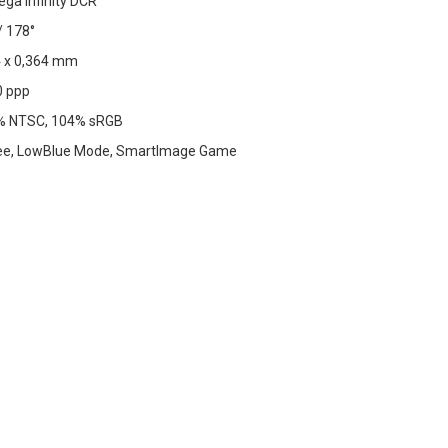
ga Infinity DCR
/ 178°
4 x 0,364 mm
0 ppp
5% NTSC, 104% sRGB
Free, LowBlue Mode, SmartImage Game