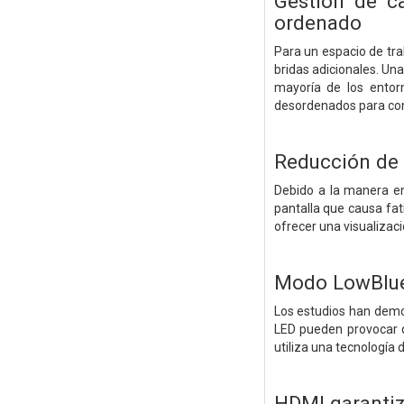
Gestión de ca
ordenado
Para un espacio de tra
bridas adicionales. Un
mayoría de los entor
desordenados para con
Reducción de 
Debido a la manera en
pantalla que causa fati
ofrecer una visualiza
Modo LowBlue 
Los estudios han demos
LED pueden provocar da
utiliza una tecnología 
HDMI garantiza