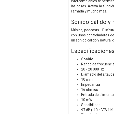
intercambiables te permiten
las cosas. Activa la func
llamada y mucho más.
Sonido cálido y n
Música, podcasts... Disfr
con unos controladores de
un sonido cálido y natural
Especificacione
Sonido
Rango de frecuenci
20 - 20 000 Hz
Diámetro del altavo
10 mm
Impedancia
16 ohmios
Entrada de aliment
10 mW
Sensibilidad
97 dB (-10 dBFS 1 K