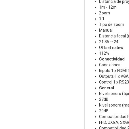
Distancia de pro
1m - 12m
Zoom
1.1
Tipo de zoom
Manual
Distancia focal
21.85 ~ 24
Offset nativo
112%
Conectividad
Conexiones
Inputs 1 x HDMI 
Outputs 1 x VGA
Control 1 x RS2
General
Nivel sonoro (tip
27dB
Nivel sonoro (m
29dB
Compatibilidad 
FHD, UXGA, SXG
Compatibilidad 