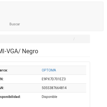
Buscar
MI-VGA/ Negro
arca:
OPTOMA
/N:
E9PX7D701EZ3
AN:
5055387664814
sponibilidad:
Disponible