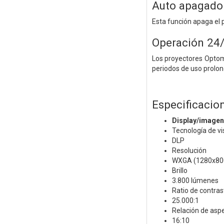
Auto apagado
Esta función apaga el 
Operación 24
Los proyectores Optoma
periodos de uso prolon
Especificacio
Display/imagen
Tecnología de vi
DLP
Resolución
WXGA (1280x80
Brillo
3.800 lúmenes
Ratio de contras
25.000:1
Relación de aspe
16:10