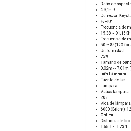
Ratio de aspecto
4:3,16:9
Correción Keysto
+/-40°
Frecuencia de m
15.38 ~ 91.15Kh
Frecuencia de m
50 ~ 85(120 for
Uniformidad
75%
Tamaño de pant
0.82m ~ 7.61m (
Info Lámpara
Fuente de luz
Lámpara
Vatios lámpara
203
Vida de lámpara
6000 (Bright), 1
Óptica
Distancia de tiro
1.55:1 ~ 1.73:1