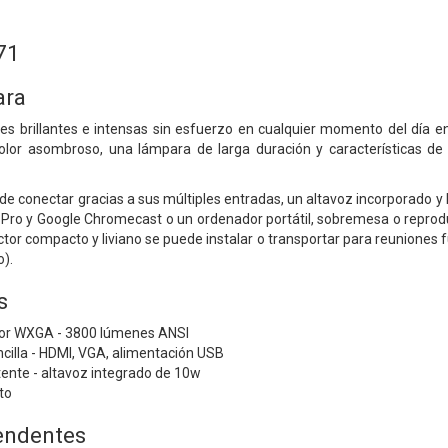
71
ara
s brillantes e intensas sin esfuerzo en cualquier momento del día en
or asombroso, una lámpara de larga duración y características de 
l de conectar gracias a sus múltiples entradas, un altavoz incorporado 
o y Google Chromecast o un ordenador portátil, sobremesa o reprodu
tor compacto y liviano se puede instalar o transportar para reuniones fu
).
s
tor WXGA - 3800 lúmenes ANSI
cilla - HDMI, VGA, alimentación USB
tente - altavoz integrado de 10w
to
endentes