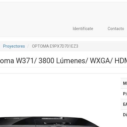
Identifícate
Contacto
Proyectores
OPTOMA E9PX7D701EZ3
ptoma W371/ 3800 Lúmenes/ WXGA/ HD
M
P
E
Di