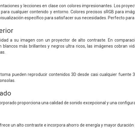
ntaciones y lecciones en clase con colores impresionantes. Los proye
 para cualquier contenido y entorno. Colores precisos sRGB para im
ualización específico para satisfacer sus necesidades. Perfecto para 
erior
dad a su imagen con un proyector de alto contraste. En comparació
blancos más brillantes y negros ultra ricos, las imágenes cobran vida 
as.
toma pueden reproducir contenidos 3D desde casi cualquier fuente 3D
onsolas.
rado
orporado proporciona una calidad de sonido excepcional y una configurac
ofrece un alto contraste e incorpora ahorro de energía y mayor duración