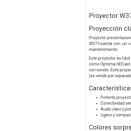
Proyector W3
Proyección cl
Proyecte presentacione
W371cuenta con un col
mantenimiento.
Este proyector es fáci
como Optoma HDCast Pr
con sonido. Este proyec
(se vende por separado
Característica
Potente proyec
Conectividad sen
Audio claro y po
Ligero y compac
Colores sorpr