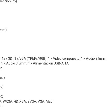
yección (m)
 (mm)
1.4a / 3D , 1 x VGA (YPbPr/RGB), 1 x Video compuesto, 1 x Audio 3.5mm
, 1 x Audio 3.5mm, 1 x Alimentación USB-A 1A
32
ico)
ax)
PC
A, WXGA, HD, XGA, SVGA, VGA, Mac
2D