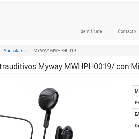
Identifícate
Contacto
Auriculares
MYWAY MWHPH0019
Intrauditivos Myway MWHPH0019/ con Mi
M
P
E
Di