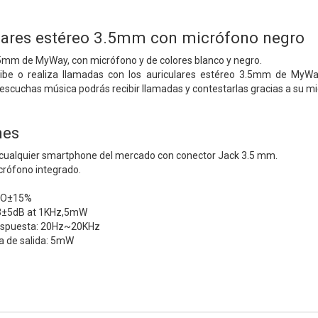
lares estéreo 3.5mm con micrófono negro
.5mm de MyWay, con micrófono y de colores blanco y negro.
ibe o realiza llamadas con los auriculares estéreo 3.5mm de MyWa
scuchas música podrás recibir llamadas y contestarlas gracias a su micr
nes
cualquier smartphone del mercado con conector Jack 3.5 mm.
crófono integrado.
32O±15%
13±5dB at 1KHz,5mW
respuesta: 20Hz~20KHz
a de salida: 5mW