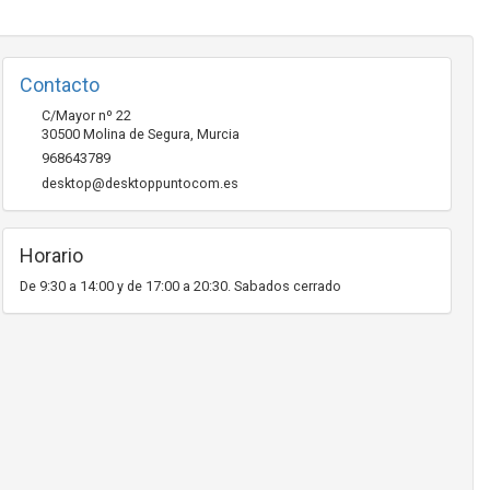
Contacto
C/Mayor nº 22
30500
Molina de Segura
,
Murcia
968643789
desktop@desktoppuntocom.es
Horario
De 9:30 a 14:00 y de 17:00 a 20:30. Sabados cerrado