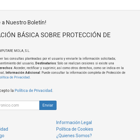
 a Nuestro Boletín!
CIÓN BÁSICA SOBRE PROTECCIÓN DE
MPUTARE MOLA, S.L.
er las consultas planteadas por el usuario y enviarle la información solicitada;
sentimiento del usuario;
Destinatarios
: Solo se realizan cesiones si existe una
erechos
: Acceder, rectificar y suprimir, así como otros derechos, como se indica en la
nal;
Información Adicional
: Puede consultar la información completa de Protección de
olítica de Privacidad
.
acepto la
Política de Privacidad
.
Enviar
Información Legal
cidad
Política de Cookies
go
¿Quienes Somos?