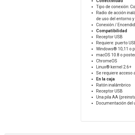
Conectividad
Tipo de conexión: C
Radio de acción inal
de uso del entorno y 
Conexión / Encendi
Compatibilidad
Receptor USB
Requiere: puerto US
Windows® 10,11 o p
macOS 10.8 o poster
ChromeOS
Linux® kernel 2.6+
Se requiere acceso a
En la caja
Ratón inalámbrico
Receptor USB
Una pila AA (preinst
Documentación del 