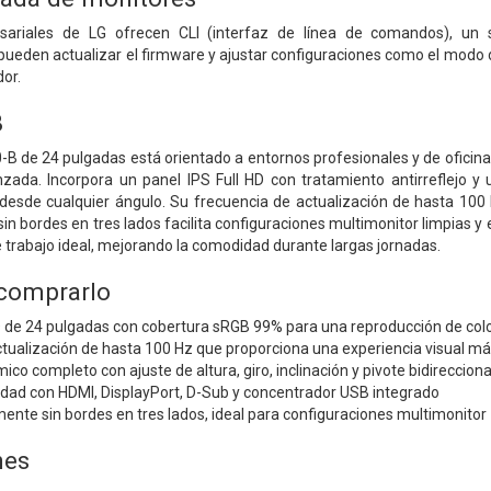
ariales de LG ofrecen CLI (interfaz de línea de comandos), un so
ueden actualizar el firmware y ajustar configuraciones como el modo de 
dor.
B
B de 24 pulgadas está orientado a entornos profesionales y de oficina
ada. Incorpora un panel IPS Full HD con tratamiento antirreflejo y
 desde cualquier ángulo. Su frecuencia de actualización de hasta 100 
n bordes en tres lados facilita configuraciones multimonitor limpias y e
e trabajo ideal, mejorando la comodidad durante largas jornadas.
 comprarlo
D de 24 pulgadas con cobertura sRGB 99% para una reproducción de colo
tualización de hasta 100 Hz que proporciona una experiencia visual más
co completo con ajuste de altura, giro, inclinación y pivote bidirecciona
idad con HDMI, DisplayPort, D-Sub y concentrador USB integrado
ente sin bordes en tres lados, ideal para configuraciones multimonitor
nes