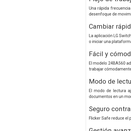
Una rápida frecuencia 
desenfoque de movimien
Cambiar rápi
La aplicación LG Switch
o iniciar una platafor
Fácil y cómo
El modelo 24BA560 admi
trabajar cómodamente. 
Modo de lectu
El modo de lectura aj
documentos en un mon
Seguro contr
Flicker Safe reduce el p
Gestión avan