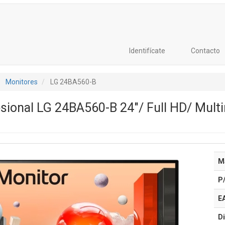
Identifícate
Contacto
Monitores
LG 24BA560-B
sional LG 24BA560-B 24"/ Full HD/ Multi
M
P
E
Di