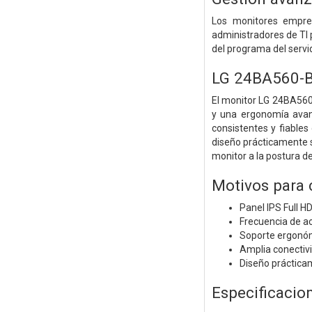
Los monitores empres
administradores de TI p
del programa del servi
LG 24BA560-
El monitor LG 24BA560-
y una ergonomía avanz
consistentes y fiables
diseño prácticamente si
monitor a la postura d
Motivos para
Panel IPS Full H
Frecuencia de ac
Soporte ergonómi
Amplia conectiv
Diseño prácticam
Especificacio