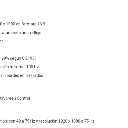
20 x 1080 en formato 16:9
tratamiento antirreflejo
m²
B 99% según CIE1931
zación máxima: 100 Hz
sin bordes en tres lados
 OnScreen Control
ible con 48 a 75 Hz y resolución 1920 x 1080 a 75 Hz