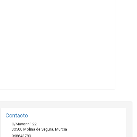
Contacto
C/Mayor nº 22
30500
Molina de Segura
,
Murcia
968643789