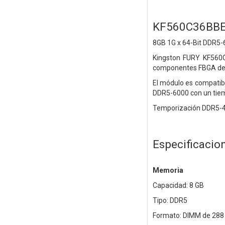
KF560C36BBE
8GB 1G x 64-Bit
DDR5-6
Kingston FURY KF560
componentes FBGA de 1
El módulo es compati
DDR5-6000 con un tiem
Temporización DDR5-48
Especificacio
Memoria
Capacidad: 8 GB
Tipo: DDR5
Formato: DIMM de 288