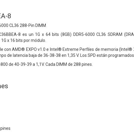
A-8
000 CL36 288-Pin DIMM
C36BBEA-8 es un 1G x 64 bits (8GB)
DDR5-6000 CL36 SDRAM (DRAM
G x 16 bits por módulo.
ble con AMD® EXPO v1.0 e Intel® Extreme
Perfiles de memoria (Intel®
po de latencia baja de 36-38-38 en
1,35 V. Los SPD están programados 
00 de 40-39-39 a 1,1V. Cada DIMM de 288 pines.
nes
 pines