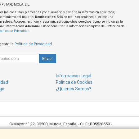
MPUTARE MOLA, S.L.
er las consultas planteadas por el usuario y enviarle la información solicitada;
sentimiento del usuario;
Destinatarios
: Solo se realizan cesiones si existe una
erechos
: Acceder, rectificar y suprimir, así como otros derechos, como se indica en la
nal;
Información Adicional
: Puede consultar la información completa de Protección de
olítica de Privacidad
.
acepto la
Política de Privacidad
.
Enviar
Información Legal
cidad
Política de Cookies
go
¿Quienes Somos?
C/Mayor nº 22, 30500, Murcia, España. - C.I.F.: B05528559 -
Ventas: 968643789 desktop@desktoppuntocom.es