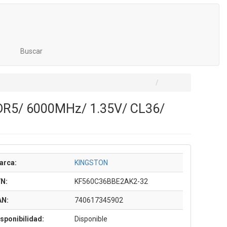
Buscar
DR5/ 6000MHz/ 1.35V/ CL36/
arca:
KINGSTON
/N:
KF560C36BBE2AK2-32
AN:
740617345902
sponibilidad:
Disponible