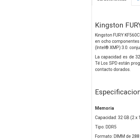
Kingston FUR
Kingston FURY KF560C3
en ocho componentes 
(Intel® XMP) 3.0. conju
La capacidad es de 3
Té
Los SPD están prog
contacto dorados.
Especificacio
Memoria
Capacidad: 32 GB (2 x
Tipo: DDR5
Formato: DIMM de 288