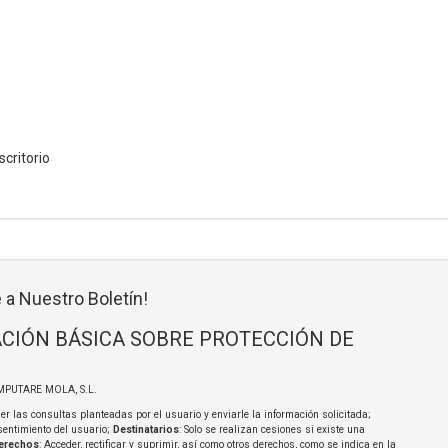
critorio
 a Nuestro Boletín!
CIÓN BÁSICA SOBRE PROTECCIÓN DE
MPUTARE MOLA, S.L.
er las consultas planteadas por el usuario y enviarle la información solicitada;
sentimiento del usuario;
Destinatarios
: Solo se realizan cesiones si existe una
erechos
: Acceder, rectificar y suprimir, así como otros derechos, como se indica en la