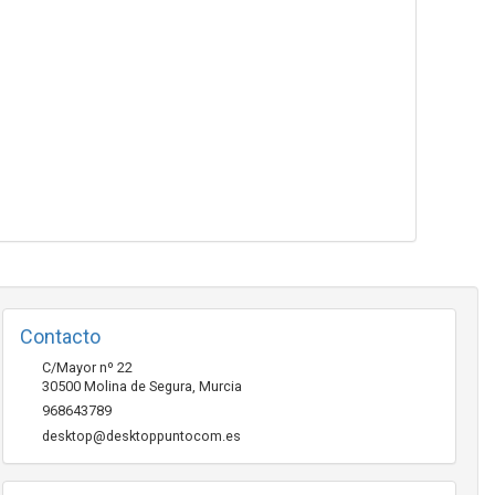
Contacto
C/Mayor nº 22
30500
Molina de Segura
,
Murcia
968643789
desktop@desktoppuntocom.es