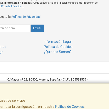
nal;
Información Adicional
: Puede consultar la información completa de Protección de
olítica de Privacidad
.
acepto la
Política de Privacidad
.
Enviar
Información Legal
cidad
Política de Cookies
go
¿Quienes Somos?
C/Mayor nº 22, 30500, Murcia, España. - C.I.F.: B05528559 -
Ventas: 968643789 desktop@desktoppuntocom.es
Copisteria: 678410152/ copisteria@desktoppuntocom.es
uestros servicios.
ambiar la configuración, en nuestra
Política de Cookies
.