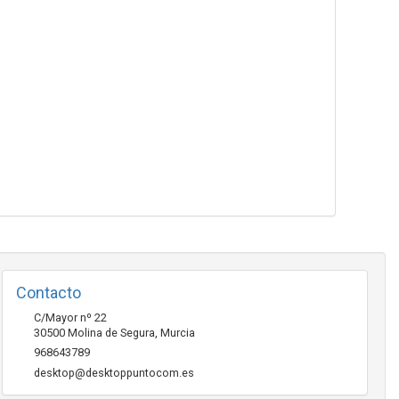
Contacto
C/Mayor nº 22
30500
Molina de Segura
,
Murcia
968643789
desktop@desktoppuntocom.es