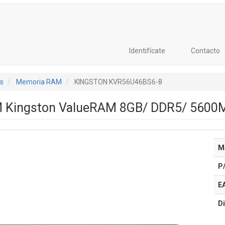
Identifícate
Contacto
s
Memoria RAM
KINGSTON KVR56U46BS6-8
 Kingston ValueRAM 8GB/ DDR5/ 5600M
M
P
E
Di