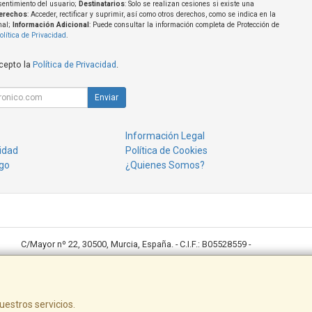
sentimiento del usuario;
Destinatarios
: Solo se realizan cesiones si existe una
erechos
: Acceder, rectificar y suprimir, así como otros derechos, como se indica en la
nal;
Información Adicional
: Puede consultar la información completa de Protección de
olítica de Privacidad
.
acepto la
Política de Privacidad
.
Enviar
Información Legal
cidad
Política de Cookies
go
¿Quienes Somos?
C/Mayor nº 22, 30500, Murcia, España. - C.I.F.: B05528559 -
Ventas: 968643789 desktop@desktoppuntocom.es
Copisteria: 678410152/ copisteria@desktoppuntocom.es
uestros servicios.