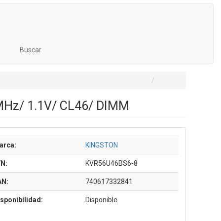
Buscar
Hz/ 1.1V/ CL46/ DIMM
arca:
KINGSTON
/N:
KVR56U46BS6-8
AN:
740617332841
sponibilidad:
Disponible