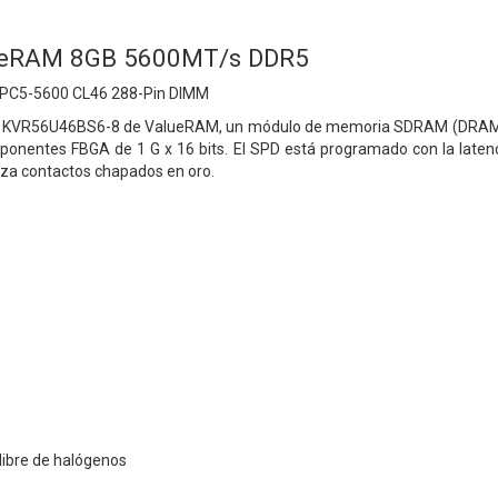
lueRAM 8GB 5600MT/s DDR5
PC5-5600 CL46 288-Pin DIMM
 KVR56U46BS6-8 de ValueRAM, un módulo de memoria SDRAM (DRAM sín
onentes FBGA de 1 G x 16 bits. El SPD está programado con la laten
iza contactos chapados en oro.
libre de halógenos