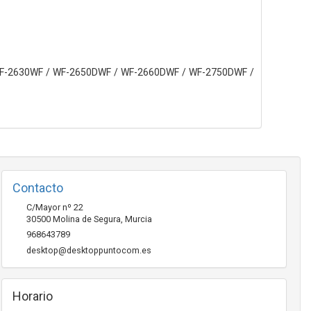
WF-2630WF / WF-2650DWF / WF-2660DWF / WF-2750DWF /
Contacto
C/Mayor nº 22
30500
Molina de Segura
,
Murcia
968643789
desktop@desktoppuntocom.es
Horario