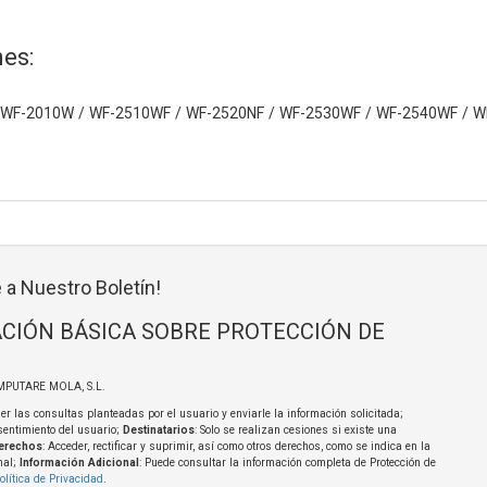
es:
WF-2010W / WF-2510WF / WF-2520NF / WF-2530WF / WF-2540WF / 
 a Nuestro Boletín!
CIÓN BÁSICA SOBRE PROTECCIÓN DE
MPUTARE MOLA, S.L.
er las consultas planteadas por el usuario y enviarle la información solicitada;
sentimiento del usuario;
Destinatarios
: Solo se realizan cesiones si existe una
erechos
: Acceder, rectificar y suprimir, así como otros derechos, como se indica en la
nal;
Información Adicional
: Puede consultar la información completa de Protección de
olítica de Privacidad
.