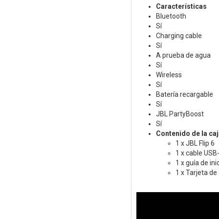
Características
Bluetooth
Sí
Charging cable
Sí
A prueba de agua
Sí
Wireless
Sí
Batería recargable
Sí
JBL PartyBoost
Sí
Contenido de la caj
1 x JBL Flip 6
1 x cable USB
1 x guía de ini
1 x Tarjeta de