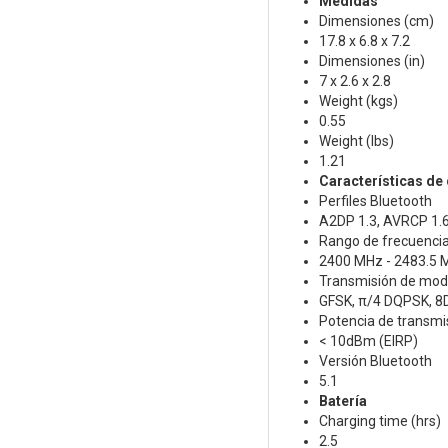
Medidas
Dimensiones (cm)
17.8 x 6.8 x 7.2
Dimensiones (in)
7 x 2.6 x 2.8
Weight (kgs)
0.55
Weight (lbs)
1.21
Características de 
Perfiles Bluetooth
A2DP 1.3, AVRCP 1.
Rango de frecuencia
2400 MHz - 2483.5 
Transmisión de modu
GFSK, π/4 DQPSK, 
Potencia de transmi
< 10dBm (EIRP)
Versión Bluetooth
5.1
Batería
Charging time (hrs)
2.5