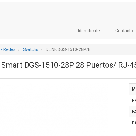
Identifícate
Contacto
 / Redes
Switchs
DLINK DGS-1510-28P/E
k Smart DGS-1510-28P 28 Puertos/ RJ-4
M
P
E
Di