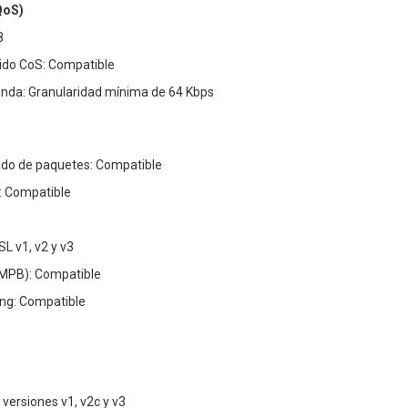
QoS)
8
ido CoS: Compatible
anda: Granularidad mínima de 64 Kbps
do de paquetes: Compatible
: Compatible
L v1, v2 y v3
IMPB): Compatible
ng: Compatible
versiones v1, v2c y v3