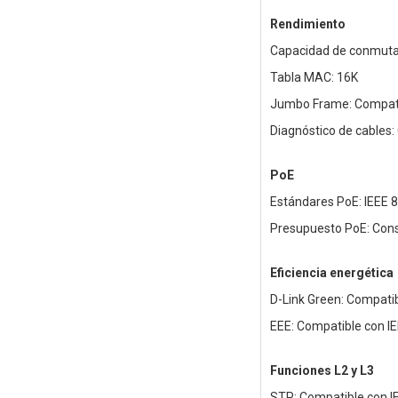
Rendimiento
Capacidad de conmuta
Tabla MAC: 16K
Jumbo Frame: Compat
Diagnóstico de cables:
PoE
Estándares PoE: IEEE 8
Presupuesto PoE: Consu
Eficiencia energética
D-Link Green: Compati
EEE: Compatible con IE
Funciones L2 y L3
STP: Compatible con I