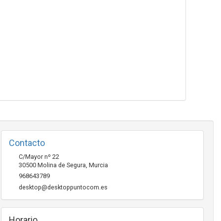
Contacto
C/Mayor nº 22
30500
Molina de Segura
,
Murcia
968643789
desktop@desktoppuntocom.es
Horario