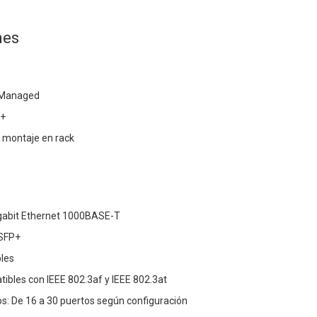
nes
t Managed
2+
 montaje en rack
igabit Ethernet 1000BASE-T
 SFP+
les
ibles con IEEE 802.3af y IEEE 802.3at
s: De 16 a 30 puertos según configuración