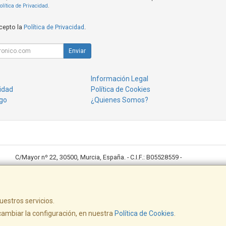
olítica de Privacidad
.
acepto la
Política de Privacidad
.
Enviar
Información Legal
cidad
Política de Cookies
go
¿Quienes Somos?
C/Mayor nº 22, 30500, Murcia, España. - C.I.F.: B05528559 -
Ventas: 968643789 desktop@desktoppuntocom.es
Copisteria: 678410152/ copisteria@desktoppuntocom.es
uestros servicios.
ambiar la configuración, en nuestra
Política de Cookies
.