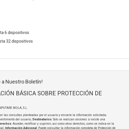
e
ta 6 dispositivos
sta 32 dispositivos
 a Nuestro Boletín!
CIÓN BÁSICA SOBRE PROTECCIÓN DE
MPUTARE MOLA, S.L.
er las consultas planteadas por el usuario y enviarle la información solicitada;
sentimiento del usuario;
Destinatarios
: Solo se realizan cesiones si existe una
erechos
: Acceder, rectificar y suprimir, así como otros derechos, como se indica en la
nal;
Información Adicional
: Puede consultar la información completa de Protección de