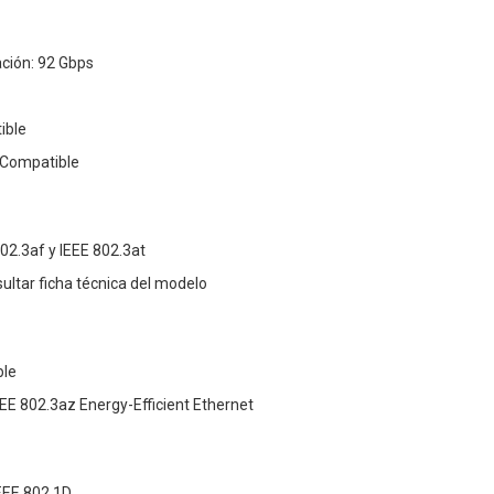
ción: 92 Gbps
ible
 Compatible
02.3af y IEEE 802.3at
ltar ficha técnica del modelo
ble
EE 802.3az Energy-Efficient Ethernet
EEE 802.1D