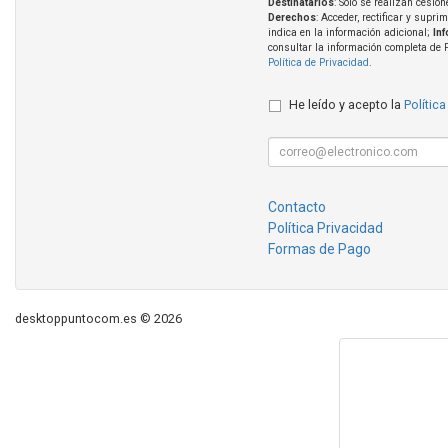
Destinatarios
: Solo se realizan cesion
Derechos
: Acceder, rectificar y supri
indica en la información adicional;
In
consultar la información completa de 
Política de Privacidad
.
He leído y acepto la
Política
Contacto
Política Privacidad
Formas de Pago
desktoppuntocom.es © 2026