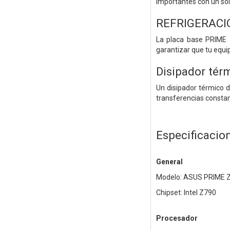
importantes con un sol
REFRIGERACI
La placa base PRIME Z
garantizar que tu equi
Disipador tér
Un disipador térmico d
transferencias constan
Especificacio
General
Modelo: ASUS PRIME 
Chipset: Intel Z790
Procesador