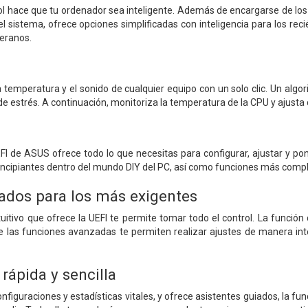
rol hace que tu ordenador sea inteligente. Además de encargarse de lo
l sistema, ofrece opciones simplificadas con inteligencia para los re
eranos.
 la temperatura y el sonido de cualquier equipo con un solo clic. Un al
 de estrés. A continuación, monitoriza la temperatura de la CPU y ajusta
FI de ASUS ofrece todo lo que necesitas para configurar, ajustar y po
principiantes dentro del mundo DIY del PC, así como funciones más compl
ados para los más exigentes
itivo que ofrece la UEFI te permite tomar todo el control. La funció
e las funciones avanzadas te permiten realizar ajustes de manera int
rápida y sencilla
iguraciones y estadísticas vitales, y ofrece asistentes guiados, la func