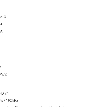
po-C
-A
-A
o
 PS/2
 HD 7.1
its / 192 kHz