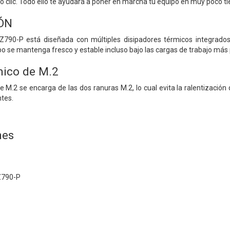
o clic. Todo ello te ayudará a poner en marcha tu equipo en muy poco t
ÓN
790-P está diseñada con múltiples disipadores térmicos integrados 
po se mantenga fresco y estable incluso bajo las cargas de trabajo más
mico de M.2
e M.2 se encarga de las dos ranuras M.2, lo cual evita la ralentizació
tes.
nes
Z790-P