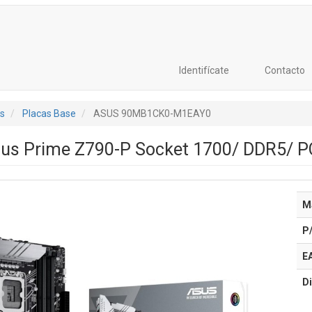
Identifícate
Contacto
s
Placas Base
ASUS 90MB1CK0-M1EAY0
sus Prime Z790-P Socket 1700/ DDR5/ PC
M
P
E
Di