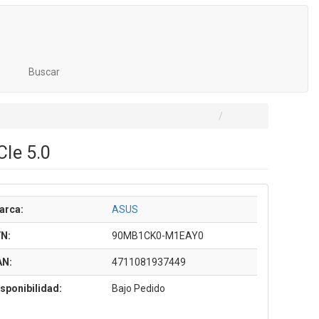
Buscar
Ie 5.0
arca:
ASUS
/N:
90MB1CK0-M1EAY0
AN:
4711081937449
sponibilidad:
Bajo Pedido