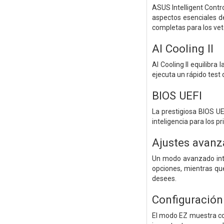
ASUS Intelligent Cont
aspectos esenciales de
completas para los vet
AI Cooling ll
AI Cooling II equilibra
ejecuta un rápido test
BIOS UEFI
La prestigiosa BIOS UE
inteligencia para los 
Ajustes avanz
Un modo avanzado intu
opciones, mientras qu
desees.
Configuración 
El modo EZ muestra conf