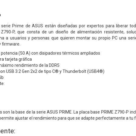
P
 serie Prime de ASUS están diseñadas por expertos para liberar tod
Z790-P, que consta de un diseño de alimentación resistente, soluc
iona a usuarios y personas que quieren montar su propio PC una ser
y firmware.
 potencia (50 A) con disipadores térmicos ampliados
a tarjeta gráfica
 máximo rendimiento de la DDR5
con USB 3.2 Gen 2x2 de tipo C® y Thunderbolt (USB4®)
Gb
te:
es son la base de la serie ASUS PRIME. La placa base PRIME Z790-P incl
permite ajustar el rendimiento para que se adapte perfectamente a tu f
gente: