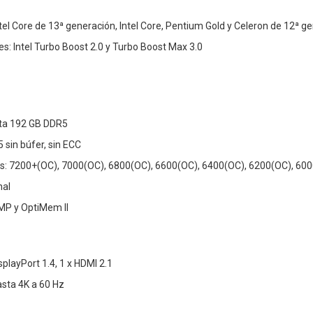
tel Core de 13ª generación, Intel Core, Pentium Gold y Celeron de 12ª g
s: Intel Turbo Boost 2.0 y Turbo Boost Max 3.0
ta 192 GB DDR5
sin búfer, sin ECC
s: 7200+(OC), 7000(OC), 6800(OC), 6600(OC), 6400(OC), 6200(OC), 600
nal
XMP y OptiMem II
splayPort 1.4, 1 x HDMI 2.1
sta 4K a 60 Hz